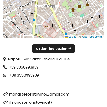
Leaflet
|
©
OpenStreetMap
Ottieni indicazioni
Napoli - Via Santa Chiara 10d-10e
+39 3356993939
+39 3356993939
monasteroristovino@gmail.com
ilmonasteroristovino.it/