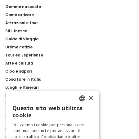
Gemme nascoste
Come arrivare
Attrazioni e tour
Siti Unesco
Guide di Viaggio
Ultime notizie
Tour ed Esperienze
Arte e cultura
Cibo e sapori
Cosa fare in Italia
Luoghi e Itinerari
×
Mostre, eventi e spettacoli
Storie e tradizioni
Questo sito web utilizza
ENGLISH
cookie
Contatti
ITALIAN
Utilizziamo i cookie per personalizzare
Chi siamo
contenuti, annunci e per analizzare il
nostro traffico. Condividiamo inoltre
Collabora con noi