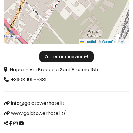
Leaflet
|
©
OpenStreetMap
Ottieni indicazioni
Napoli - Via Brecce a Sant'Erasmo 185
+3908119966381
info@goldtowerhotel.it
www.goldtowerhotel.it/