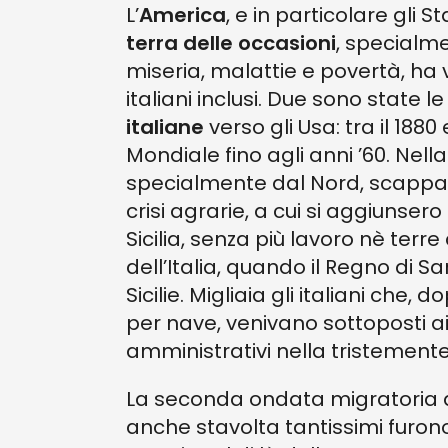
L’
America
, e in particolare gli 
terra delle occasioni
, specialm
miseria, malattie e povertà, ha v
italiani inclusi. Due sono state l
italiane
verso gli Usa: tra il 188
Mondiale fino agli anni ’60. Nella
specialmente dal Nord, scapp
crisi agrarie, a cui si aggiunser
Sicilia, senza più lavoro nè terre 
dell’Italia, quando il Regno di 
Sicilie. Migliaia gli italiani che
per nave, venivano sottoposti ai ri
amministrativi nella tristemen
La seconda ondata migratoria 
anche stavolta tantissimi furono g