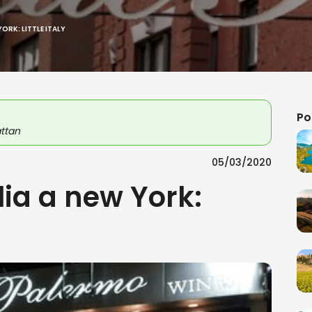
ORK: LITTLE ITALY
Po
attan
05/03/2020
lia a new York: