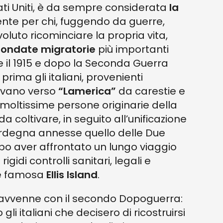
Stati Uniti, è da sempre considerata
la
ente per chi, fuggendo da guerre,
oluto ricominciare la propria vita,
e
ondate migratorie
più importanti
0 e il 1915 e dopo la Seconda Guerra
 prima gli italiani, provenienti
avano verso
“Lamerica”
da carestie e
o moltissime persone originarie della
da coltivare, in seguito all’unificazione
Sardegna annesse quello delle Due
, dopo aver affrontato un lungo viaggio
gidi controlli sanitari, legali e
te famosa
Ellis Island
.
avvenne con il secondo Dopoguerra:
li italiani che decisero di ricostruirsi