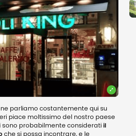
lie ne parliamo costantemente qui su
nieri piace moltissimo del nostro paese
i
sono probabilmente considerati
il
o
che si possa incontrare, e le