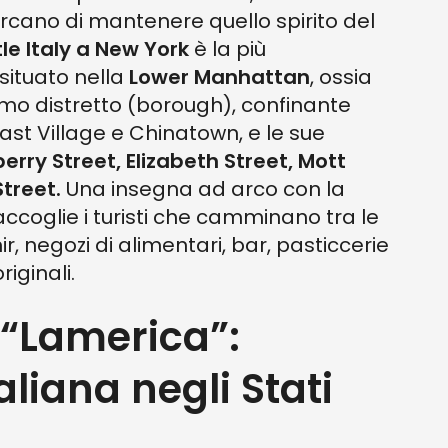
rcano di mantenere quello spirito del
ttle Italy a New York
è la più
situato nella
Lower Manhattan
, ossia
mo distretto (borough), confinante
 East Village e Chinatown, e le sue
erry Street, Elizabeth Street, Mott
treet.
Una insegna ad arco con la
 accoglie i turisti che camminano tra le
r, negozi di alimentari, bar, pasticcerie
riginali.
 “Lamerica”:
aliana negli Stati