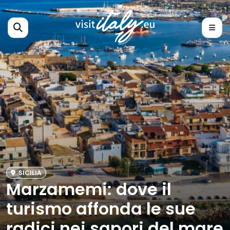
SICILIA
Marzamemi: dove il
turismo affonda le sue
radici nei sapori del mare