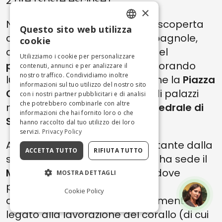
2 ore (soste escluse).
×
Nel pomeriggio, andiamo alla scoperta
Questo sito web utilizza
ENGLISH
della città e delle sue origini spagnole,
cookie
anzi precisamente catalane, nel
ITALIAN
Utilizziamo i cookie per personalizzare
pittoresco centro storico
, esplorando
contenuti, annunci e per analizzare il
nostro traffico. Condividiamo inoltre
luoghi di grande interesse come la
Piazza
informazioni sul tuo utilizzo del nostro sito
Civica
, circondata da splendidi palazzi
con i nostri partner pubblicitari e di analisi
che potrebbero combinarle con altre
medievali, o la maestosa
Cattedrale di
informazioni che hai fornito loro o che
Santa Maria
.
hanno raccolto dal tuo utilizzo dei loro
servizi.
Privacy Policy
Ai margini del centro, poco distante dalla
ACCETTA TUTTO
RIFIUTA TUTTO
storica
Torre de l’Esperó Reial
, ha sede il
Museo del Corallo di Alghero
, dove
MOSTRA DETTAGLI
possiamo conoscere i segreti
Cookie Policy
dell’
artigianato locale
, strettamente
legato alla lavorazione del corallo (di cui