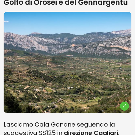
Golfo di Orosei e del Gennargentu
Lasciamo Cala Gonone seguendo la
suggestiva SS125 in
direzione Cagliari
.