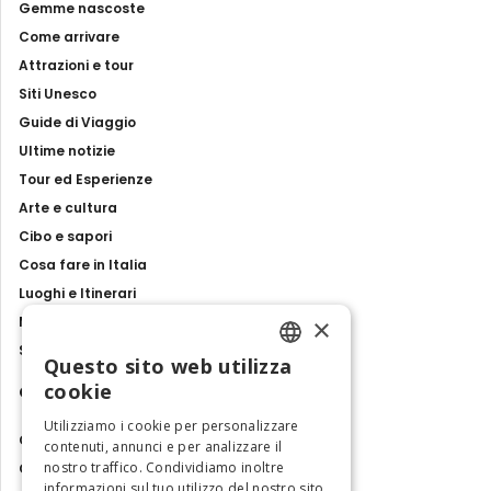
Gemme nascoste
Come arrivare
Attrazioni e tour
Siti Unesco
Guide di Viaggio
Ultime notizie
Tour ed Esperienze
Arte e cultura
Cibo e sapori
Cosa fare in Italia
Luoghi e Itinerari
×
Mostre, eventi e spettacoli
Storie e tradizioni
Questo sito web utilizza
ENGLISH
cookie
Contatti
ITALIAN
Utilizziamo i cookie per personalizzare
Chi siamo
contenuti, annunci e per analizzare il
nostro traffico. Condividiamo inoltre
Collabora con noi
informazioni sul tuo utilizzo del nostro sito