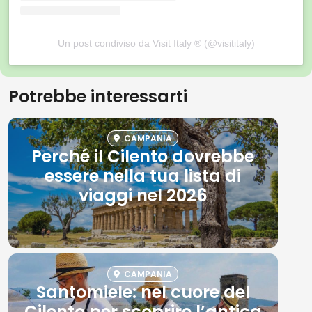
Un post condiviso da Visit Italy ® (@visititaly)
Potrebbe interessarti
CAMPANIA
Perché il Cilento dovrebbe
essere nella tua lista di
viaggi nel 2026
CAMPANIA
Santomiele: nel cuore del
Cilento per scoprire l’antica