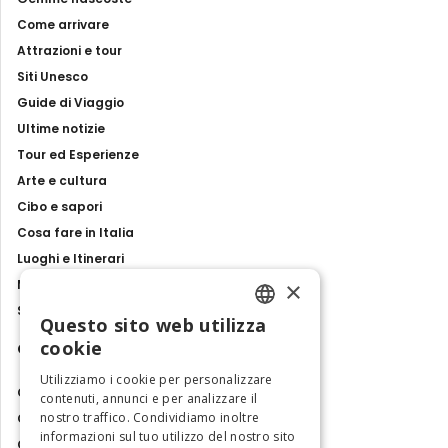
Come arrivare
Attrazioni e tour
Siti Unesco
Guide di Viaggio
Ultime notizie
Tour ed Esperienze
Arte e cultura
Cibo e sapori
Cosa fare in Italia
Luoghi e Itinerari
×
Mostre, eventi e spettacoli
Storie e tradizioni
Questo sito web utilizza
ENGLISH
cookie
Contatti
ITALIAN
Utilizziamo i cookie per personalizzare
Chi siamo
contenuti, annunci e per analizzare il
nostro traffico. Condividiamo inoltre
Collabora con noi
informazioni sul tuo utilizzo del nostro sito
Contatti