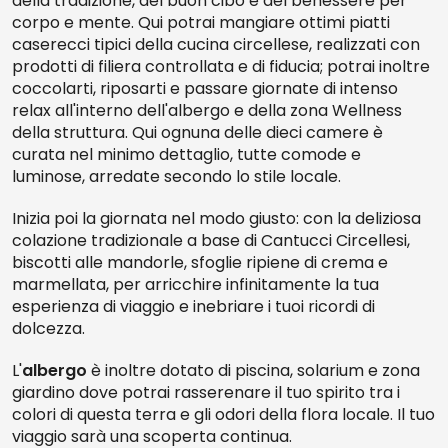
della tradizione, del buon cibo e del benessere per
corpo e mente. Qui potrai mangiare ottimi piatti
caserecci tipici della cucina circellese, realizzati con
prodotti di filiera controllata e di fiducia; potrai inoltre
coccolarti, riposarti e passare giornate di intenso
relax all'interno dell'albergo e della zona Wellness
della struttura. Qui ognuna delle dieci camere è
curata nel minimo dettaglio, tutte comode e
luminose, arredate secondo lo stile locale.
Inizia poi la giornata nel modo giusto: con la deliziosa
colazione tradizionale a base di Cantucci Circellesi,
biscotti alle mandorle, sfoglie ripiene di crema e
marmellata, per arricchire infinitamente la tua
esperienza di viaggio e inebriare i tuoi ricordi di
dolcezza.
L'
albergo
è inoltre dotato di piscina, solarium e zona
giardino dove potrai rasserenare il tuo spirito tra i
colori di questa terra e gli odori della flora locale. Il tuo
viaggio sarà una scoperta continua.