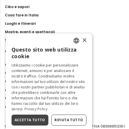
Cibo e sapori
Cosa fare in Italia
Luoghi e Itinerari
Mostre, eventi e spettacoli
×
Storie e tradizioni
Questo sito web utilizza
Contatti
ENGLISH
cookie
ITALIAN
Chi siamo
Utilizziamo i cookie per personalizzare
contenuti, annunci e per analizzare il
Collabora con noi
nostro traffico. Condividiamo inoltre
Contatti
informazioni sul tuo utilizzo del nostro sito
con i nostri partner pubblicitari e di analisi
Ambasciatrice dell'Eccellenza
che potrebbero combinarle con altre
informazioni che hai fornito loro o che
Osservatorio Turismo
hanno raccolto dal tuo utilizzo dei loro
Area Riservata
servizi.
Privacy Policy
ACCETTA TUTTO
RIFIUTA TUTTO
Visit Italy Srl | Via Filippo Argelati, 10, 20143 Milano | P.IVA 08368951219 |