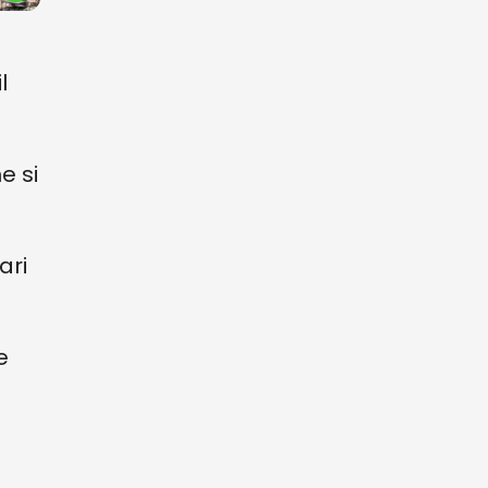
l
e si
ari
.
e