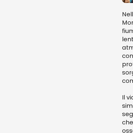
Nel
Mon
fiu
len
atm
conf
pro
sor
com
Il 
sim
seg
che
oss