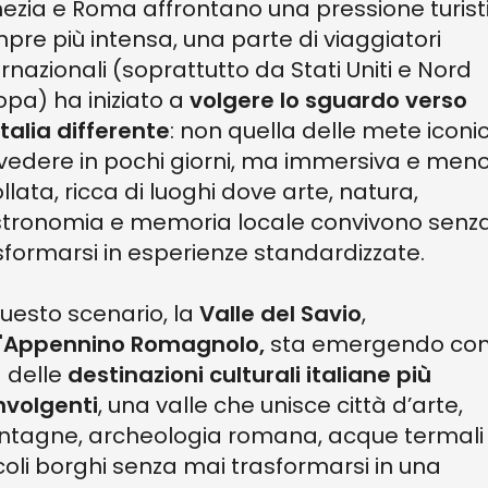
ezia e Roma affrontano una pressione turist
pre più intensa, una parte di viaggiatori
ernazionali (soprattutto da Stati Uniti e Nord
opa) ha iniziato a
volgere lo sguardo verso
Italia differente
: non quella delle mete iconi
vedere in pochi giorni, ma immersiva e men
ollata, ricca di luoghi dove arte, natura,
tronomia e memoria locale convivono senz
sformarsi in esperienze standardizzate.
questo scenario, la
Valle del Savio
,
'
Appennino Romagnolo,
sta emergendo co
 delle
destinazioni culturali italiane più
nvolgenti
, una valle che unisce città d’arte,
tagne, archeologia romana, acque termali
coli borghi senza mai trasformarsi in una