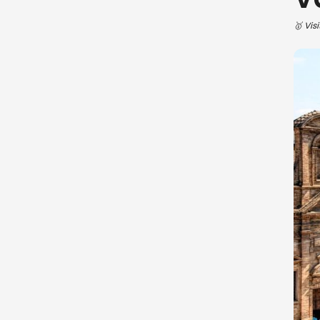
🥇 Vis