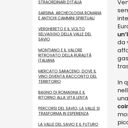
Ven
STRAORDINARI D’ITALIA
sem
SARSINA, ARCHEOLOGIA ROMANA
int
E ANTICHI CAMMINI SPIRITUALI
Eur
VERGHERETO E IL VOLTO
un’
SELVAGGIO DELLA VALLE DEL
SAVIO
da 
aff
MONTIANO E IL VALORE
RITROVATO DELLA RURALITÀ
gas
ITALIANA
tra
MERCATO SARACENO, DOVE IL
VINO DIVENTA RACCONTO DEL
In 
TERRITORIO
nell
BAGNO DI ROMAGNA E IL
una
RITORNO ALLA VITA LENTA
coi
PERCORSI DEL SAVIO, LA VALLE SI
mon
TRASFORMA IN ESPERIENZA
pic
LA VALLE DEL SAVIO E IL FUTURO