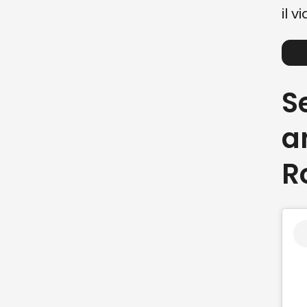
il v
S
a
R