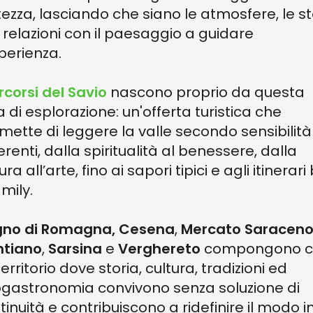
tezza, lasciando che siano le atmosfere, le st
e relazioni con il paesaggio a guidare
sperienza.
rcorsi del Savio
nascono proprio da questa
a di esplorazione: un'offerta turistica che
mette di leggere la valle secondo sensibilità
erenti, dalla spiritualità al benessere, dalla
ra all’arte, fino ai sapori tipici e agli itinerari
amily.
no di Romagna,
Cesena
,
Mercato Saracen
tiano
,
Sarsina
e
Verghereto
compongono c
erritorio dove storia, cultura, tradizioni ed
gastronomia convivono senza soluzione di
tinuità e contribuiscono a ridefinire il modo in