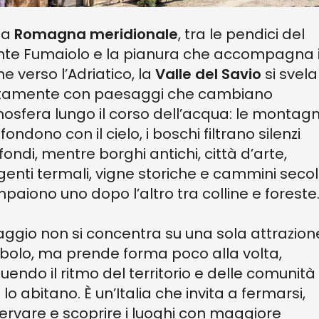
la
Romagna meridionale
, tra le pendici del
te Fumaiolo e la pianura che accompagna i
me verso l’Adriatico, la
Valle del Savio
si svela
tamente con paesaggi che cambiano
osfera lungo il corso dell’acqua: le montagn
ondono con il cielo, i boschi filtrano silenzi
fondi, mentre borghi antichi, città d’arte,
genti termali, vigne storiche e cammini secol
paiono uno dopo l’altro tra colline e foreste
viaggio non si concentra su una sola attrazion
bolo, ma prende forma poco alla volta,
uendo il ritmo del territorio e delle comunità
 lo abitano. È un’Italia che invita a fermarsi,
ervare e scoprire i luoghi con maggiore