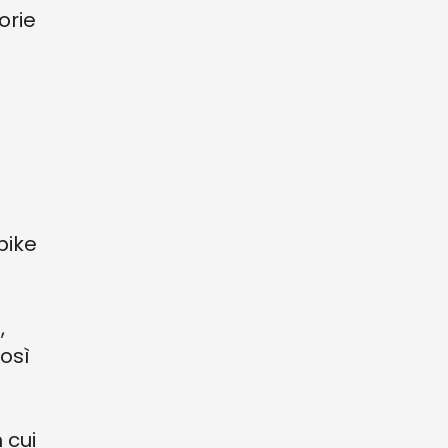
orie
 bike
o
,
osì
 cui