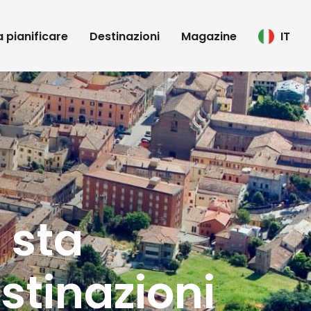
 a pianificare
Destinazioni
Magazine
IT
 sta
stinazioni