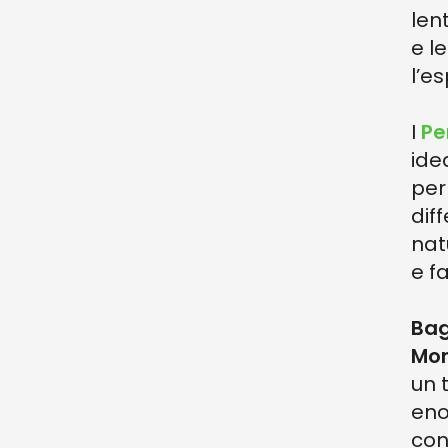
len
e l
l’e
I
Pe
ide
per
diff
natu
e f
Bag
Mon
un t
eno
con