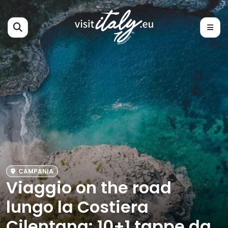
CAMPANIA
Viaggio on the road
lungo la Costiera
Cilentana: 10+1 tappe da