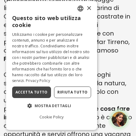
×
libere che si spingono fino a Marina di
Camerota, spiagge segrete incastrate in
Questo sito web utilizza
ENGLISH
elementi naturali ed escursioni
cookie
suggestive sul promontorio che con
ITALIAN
Utilizziamo i cookie per personalizzare
prepotenza di spinge verso il Mar Tirreno,
contenuti, annunci e per analizzare il
nostro traffico. Condividiamo inoltre
al di sopra del quale si erge il famoso
informazioni sul tuo utilizzo del nostro sito
Faro
omonimo.
con i nostri partner pubblicitari e di analisi
che potrebbero combinarle con altre
informazioni che hai fornito loro o che
C'è un'incredibile quantità di luoghi
hanno raccolto dal tuo utilizzo dei loro
servizi.
Privacy Policy
segreti, nascosti e immersi nella natura,
ai quali è possibile accedere solo con
ACCETTA TUTTO
RIFIUTA TUTTO
un'imbarcazione. Valorizzare e
MOSTRA DETTAGLI
permettere ai turisti di scoprire
cosa fare
in Cilento
nella zona di Palinuro è compito
Cookie Policy
delle attività locali, che mediante
opportunità e servizi offrono una vacanza