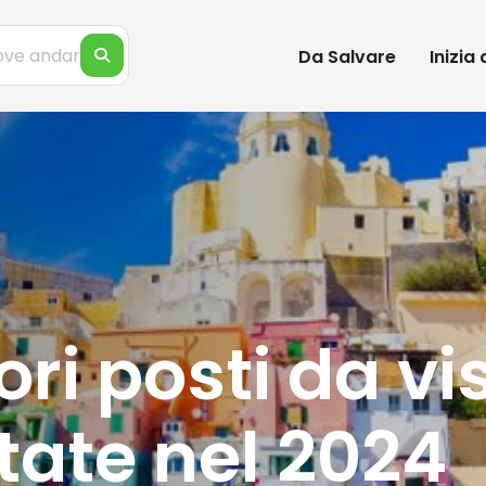
Da Salvare
Inizia
ori posti da vi
state nel 2024