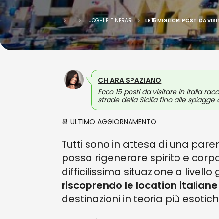
...
...
LUOGHI E ITINERARI
LE 15 MIGLIORI POSTI DA VISI
CHIARA SPAZIANO
Ecco 15 posti da visitare in Italia r
strade della Sicilia fino alle spiagge
📆 ULTIMO AGGIORNAMENTO
Tutti sono in attesa di una pare
possa rigenerare spirito e corpo.
difficilissima situazione a livel
riscoprendo le location italiane
destinazioni in teoria più esotic