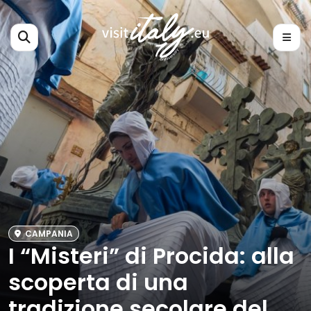
CAMPANIA
I “Misteri” di Procida: alla
scoperta di una
tradizione secolare del