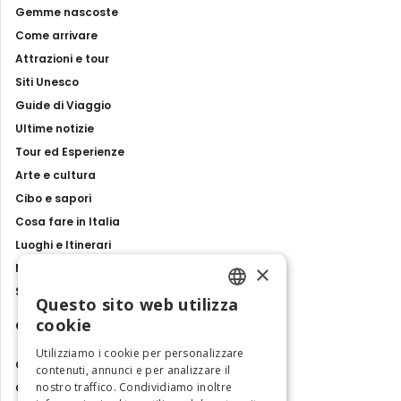
Gemme nascoste
Come arrivare
Attrazioni e tour
Siti Unesco
Guide di Viaggio
Ultime notizie
Tour ed Esperienze
Arte e cultura
Cibo e sapori
Cosa fare in Italia
Luoghi e Itinerari
×
Mostre, eventi e spettacoli
Storie e tradizioni
Questo sito web utilizza
ENGLISH
cookie
Contatti
ITALIAN
Utilizziamo i cookie per personalizzare
Chi siamo
contenuti, annunci e per analizzare il
nostro traffico. Condividiamo inoltre
Collabora con noi