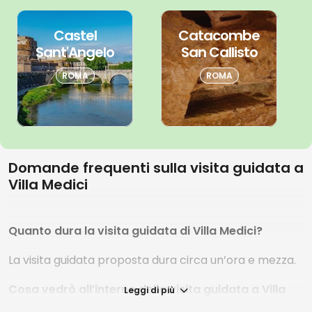
Castel
Catacombe
Sant'Angelo
San Callisto
ROMA
ROMA
Domande frequenti sulla visita guidata a
Villa Medici
Quanto dura la visita guidata di Villa Medici?
La visita guidata proposta dura circa un’ora e mezza.
Cosa vedrò all’interno della visita guidata a Villa
Leggi di più
Medici?