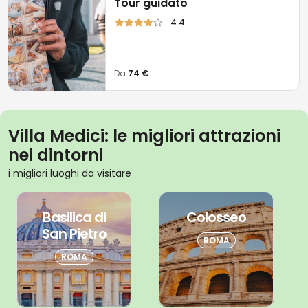
Tour guidato
4.4
Da
74 €
Villa Medici: le migliori attrazioni
nei dintorni
i migliori luoghi da visitare
Basilica di
Colosseo
San Pietro
ROMA
ROMA