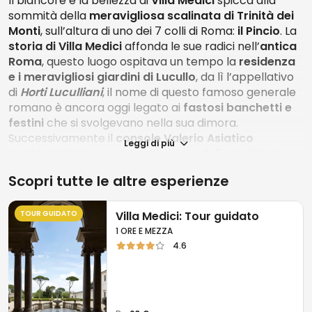
Il biancore e la bellezza di
Villa Medici
spicca alla
sommità della
meravigliosa scalinata di Trinità dei
Monti
, sull’altura di uno dei 7 colli di Roma:
il Pincio
. La
storia di Villa Medici
affonda le sue radici nell’
antica
Roma
, questo luogo ospitava un tempo la
residenza
e i meravigliosi giardini di Lucullo
, da lì l’appellativo
di
Horti Luculliani
, il nome di questo famoso generale
romano è ancora oggi legato ai
fastosi banchetti e
festini
che si svolgevano nella sua dimora.
Successivamente il
console Valerio Asiatico
Leggi di più
trasformò l’intera proprietà in
una delle residenze
più sfarzose di Roma
, completa di giardini rigogliosi e
Scopri tutte le altre esperienze
animati da
fontane
e un
monumentale ninfeo
.
Le devastazioni del periodo barbarico, conseguenti
TOUR GUIDATO
Villa Medici: Tour guidato
alla caduta dell’impero fecero si che questo luogo fu
1 ORE E MEZZA
abbandonato fino al ‘500
quando la villa fu
4.6
acquistata dalla
famiglia Crescenzi
, ma è solo nel
1576
quando la Villa passò al
Cardinale Ferdinando
de Medici
, che la villa assunse le fattezze per cui la
possiamo ammirare ancor oggi, divenendo uno dei