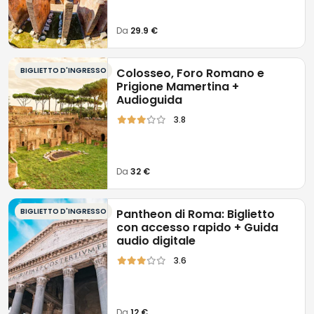
Da
29.9 €
BIGLIETTO D'INGRESSO
Colosseo, Foro Romano e
Prigione Mamertina +
Audioguida
3.8
Da
32 €
BIGLIETTO D'INGRESSO
Pantheon di Roma: Biglietto
con accesso rapido + Guida
audio digitale
3.6
Da
12 €