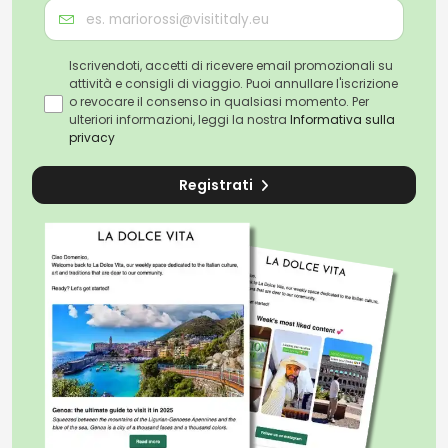
Cosa succede se c’è una mostra in corso?
Iscrivendoti, accetti di ricevere email promozionali su
Villa Medici ospita regolarmente delle mostre
attività e consigli di viaggio. Puoi annullare l'iscrizione
temporanee. Nel caso in cui durante la visita guidata
o revocare il consenso in qualsiasi momento. Per
dovesse essere allestita una mostra il biglietto di
ulteriori informazioni, leggi la nostra
Informativa sulla
accesso sarà incluso nella visita guidata e potrai
privacy
ritirarlo presso la biglietteria.
Registrati