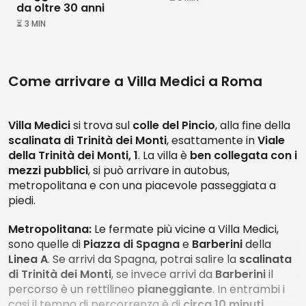
da oltre 30 anni
⏳ 3 MIN
Come arrivare a Villa Medici a Roma
Villa Medici
si trova sul
colle del Pincio
, alla fine della
scalinata di Trinità dei Monti
, esattamente in
Viale
della Trinità dei Monti, 1
. La villa è
ben collegata con i
mezzi pubblici
, si può arrivare in autobus,
metropolitana e con una piacevole passeggiata a
piedi.
Metropolitana:
Le fermate più vicine a Villa Medici,
sono quelle di
Piazza di Spagna
e
Barberini
della
Linea A
. Se arrivi da Spagna, potrai salire la
scalinata
di Trinità dei Monti
, se invece arrivi da
Barberini
il
percorso è un rettilineo
pianeggiante
. In entrambi i
casi il tempo di percorrenza è di
circa 10 minuti
.