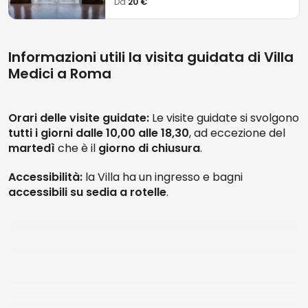
Da
20 €
luoghi più alla moda della Roma rinascimentale
. La
visita guidata
prevede un itinerario sia all’
interno del
bellissimo edificio
che nello stupendo e vasto
giardino all’italiana
antistante alla villa, da cui si
Informazioni utili la visita guidata di Villa
potrai ammirare un
incantevole panorama
sul
Medici a Roma
centro di Roma.
Orari delle visite guidate:
Le visite guidate si svolgono
tutti i giorni dalle 10,00 alle 18,30
, ad eccezione del
martedì
che è il
giorno di chiusura
.
Accessibilità:
la Villa ha un ingresso e bagni
accessibili su sedia a rotelle
.