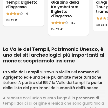
Templi: Biglietto
Giardino della
di Agr
d'ingresso
Kolymbethra:
Tour 
Biglietto
tram
4
d'ingresso
Da
21 €
4.2
Da
36.8
Da
27 €
La Valle dei Templi, Patrimonio Unesco, è
uno dei siti archeologici più importanti al
mondo: scopriamolo insieme
La
Valle dei Templi
si trova in
Sicilia
nel
comune di
Agrigento
ed è una delle più ambite mete turistiche
italiane. A partire dal 1997 la Valle dei templi fa
parte
della lista dei patrimoni dell’umanità dell’Unesco
.
A rendere così unico questo luogo è la
presenza di
templi dorici di origine ellenica
che sono giunti fino a