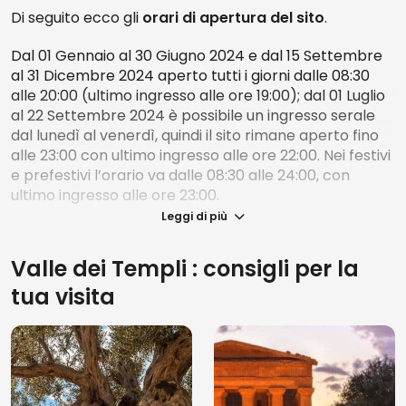
Di seguito ecco gli
orari di apertura del sito
.
Oltre alle incredibili testimonianze di templi dedicati
alle divinità, nell'area archeologica si trova anche un
Dal 01 Gennaio al 30 Giugno 2024 e dal 15 Settembre
vero e proprio museo, il
Pietro Griffo
, che raccoglie
al 31 Dicembre 2024 aperto tutti i giorni dalle 08:30
un
numero davvero impressionante di reperti
.
alle 20:00 (ultimo ingresso alle ore 19:00); dal 01 Luglio
Parliamo infatti di quasi seimila oggetti, grazie ai quali
al 22 Settembre 2024 è possibile un ingresso serale
è stato possibile ricostruire la storia attraverso i
dal lunedì al venerdì, quindi il sito rimane aperto fino
secoli, a partire dalla preistoria.
alle 23:00 con ultimo ingresso alle ore 22:00. Nei festivi
e prefestivi l’orario va dalle 08:30 alle 24:00, con
Nella Valle dei Templi, ad arricchire un “repertorio” già
ultimo ingresso alle ore 23:00.
così incredibile, troverete inoltre
necropoli, santuari,
Leggi di più
tombe, opere idrauliche e antiche fortificazioni
.
Quali sono i migliori tour per vedere la
Valle dei Templi : consigli per la
Valle dei Templi
tua visita
La Valle dei Templi: Biglietto d’ingresso
Biglietto comprensivo di audio-guida
per
conoscere la storia dei templi dell'Antica Grecia, con
particolare attenzione al magnifico
Tempio della
Concordia
, uno dei templi greci meglio conservati al
mondo.