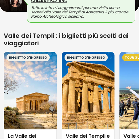
CHIARA SPAZIANO
Tutte le info e i suggerimenti per una visita senza
segreti alla Valle dei Templi di Agrigento, il più grande
Parco Archeologico siciliano.
Valle dei Templi : i biglietti più scelti dai
viaggiatori
BIGLIETTO D'INGRESSO
BIGLIETTO D'INGRESSO
TOUR G
La Valle dei
Valle dei Templi e
Valle 