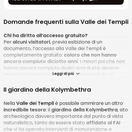
Domande frequenti sulla Valle dei Templi
Chi ha diritto all’accesso gratuito?
Per
alcuni visitatori
, previa esibizione di un
documento, l’accesso alla Valle dei Templi è
completamente gratuito:
coloro che non hanno
ancora compiuto diciotto anni
. I minori poi che non
hanno ancora compiuto dodici anni di età, devono
essere accompagnati obbligatoriamente da un
Leggi di più
maggiorenne.
Il giardino della Kolymbethra
Quanto dura in media una visita guidata alla Valle
dei Templi?
Nella
Valle dei Templi
è possibile ammirare un altro
In media, una visita guidata dura
circa 2 ore
.
incredibile tesoro
: il
giardino della Kolymbethra
, sito
archeologico davvero importante dal punto di vista
Qual è il tempio più importante della Valle dei
naturalistico, tanto da essere stato
affidato al FAI
Templi?
che vi ha operato interventi di manutenzione e
Il
tempio di Giove
, costruito dopo la vittoria di Himera