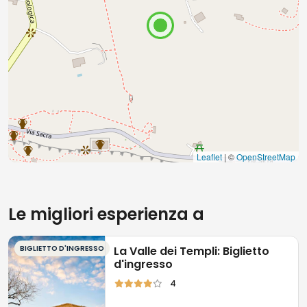
Sempre partendo
da Palermo, se preferite
prendere il treno
, dalla stazione centrale partono 13
treni al giorno dal lunedì al venerdì, 10 il sabato, 6 la
domenica. Per arrivare alla Valle dei Templi
il tempo
di percorrenza è di due ore circa
.
Leaflet
| ©
OpenStreetMap
Le migliori esperienza a
BIGLIETTO D'INGRESSO
La Valle dei Templi: Biglietto
d'ingresso
4