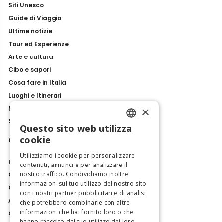
Siti Unesco
Guide di Viaggio
Ultime notizie
Tour ed Esperienze
Arte e cultura
Cibo e sapori
Cosa fare in Italia
Luoghi e Itinerari
×
Mostre, eventi e spettacoli
Storie e tradizioni
Questo sito web utilizza
ENGLISH
cookie
Contatti
ITALIAN
Utilizziamo i cookie per personalizzare
Chi siamo
contenuti, annunci e per analizzare il
nostro traffico. Condividiamo inoltre
Collabora con noi
informazioni sul tuo utilizzo del nostro sito
Contatti
con i nostri partner pubblicitari e di analisi
Ambasciatrice dell'Eccellenza
che potrebbero combinarle con altre
informazioni che hai fornito loro o che
Osservatorio Turismo
hanno raccolto dal tuo utilizzo dei loro