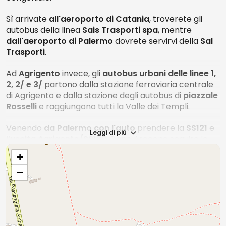
Sì arrivate
all'aeroporto di Catania
, troverete gli
autobus della linea
Sais
Trasporti spa
, mentre
dall'aeroporto di Palermo
dovrete servirvi della
Sal
Trasporti
.
Ad
Agrigento
invece, gli
autobus urbani delle linee 1,
2, 2/ e 3/
partono dalla stazione ferroviaria centrale
di Agrigento e dalla stazione degli autobus di
piazzale
Rosselli
e raggiungono tutti la Valle dei Templi.
Venendo
da Palermo con l'auto
prendere la
SS121
e
Leggi di più
l’uscita
Agrigento/SS189
. Dopo Aragona seguire le
indicazioni per il centro di Agrigento o quelle per
+
Caltanissetta , Canicattì e immettersi sulla 640
−
(Caltanissetta- Porto Empedocle) in
direzione Porto
Empedocle
. Giunti alla rotatoria Giunone, sotto il
Tempio di Giunone, imboccare il viale alberato fino ad
arrivare al
parcheggio Sant’Anna
o nei pressi del
Tempio di Giunone
.