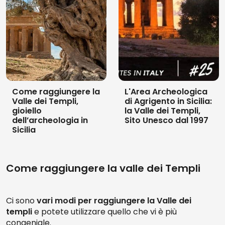
Valle dei Templi e Giardino della Kolymbethra:
Biglietto d'ingresso
La magnifica Valle dei Templi di Agrigento, il
sito
archeologico più grande al mondo
, aspetta
soltanto di essere visitata. La chicca da non perdere è
il magico
Giardino della Kolymbethra
e passeggiare
tra le sue rigogliose aree verdi: ti sembrerà di tornare
Come raggiungere la
L'Area Archeologica
indietro nel tempo.
Valle dei Templi,
di Agrigento in Sicilia:
gioiello
la Valle dei Templi,
Valle dei Templi di Agrigento: Tour guidato al
dell’archeologia in
Sito Unesco dal 1997
tramonto
Sicilia
Questi panorami immortali che fanno “respirare”
tempi antichissimi a ogni fortunato visitatore, sono
ancora più
maestosi se visti al tramonto o di sera
.
Come raggiungere la valle dei Templi
Perché non approfittarne?
Ci sono
vari modi per raggiungere la Valle dei
templi
e potete utilizzare quello che vi è più
congeniale.