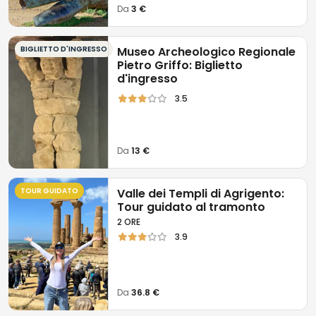
Da
3 €
BIGLIETTO D'INGRESSO
Museo Archeologico Regionale
Pietro Griffo: Biglietto
d'ingresso
3.5
Da
13 €
TOUR GUIDATO
Valle dei Templi di Agrigento:
Tour guidato al tramonto
2 ORE
3.9
Da
36.8 €