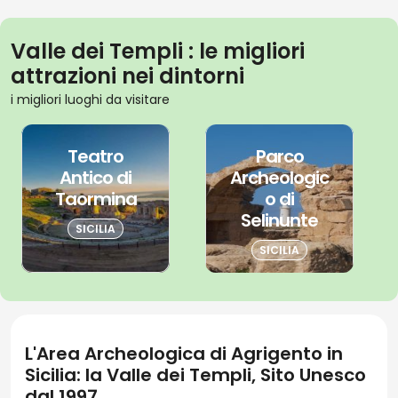
Valle dei Templi : le migliori
attrazioni nei dintorni
i migliori luoghi da visitare
Teatro
Parco
Antico di
Archeologic
Taormina
o di
Selinunte
SICILIA
SICILIA
L'Area Archeologica di Agrigento in
Sicilia: la Valle dei Templi, Sito Unesco
dal 1997