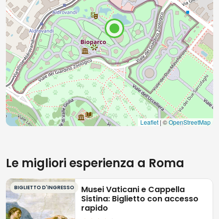
apprendere e conoscere il mondo animale da vicino.
Nonostante alcuni abbiano segnalato la necessità di
una segnaletica più chiara e di un'offerta
gastronomica più ampia, la maggior parte dei
visitatori ha apprezzato la facilità con cui è possibile
acquistare i biglietti e accedere al parco, rendendolo
una meta ideale per le famiglie.
Leaflet
| ©
OpenStreetMap
Le migliori esperienza a Roma
BIGLIETTO D'INGRESSO
Musei Vaticani e Cappella
Sistina: Biglietto con accesso
rapido