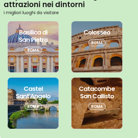
attrazioni nei dintorni
i migliori luoghi da visitare
Basilica di
Colosseo
San Pietro
ROMA
ROMA
Castel
Catacombe
Sant'Angelo
San Callisto
ROMA
ROMA