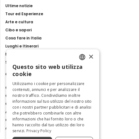
Ultime notizie
Tour ed Esperienze
Arte e cultura
Cibo e sapori
Cosa fare in Italia
Luoghi e Itinerari
×
Mostre, eventi e spettacoli
Storie e tradizioni
Questo sito web utilizza
ENGLISH
cookie
Contatti
ITALIAN
Utilizziamo i cookie per personalizzare
Chi siamo
contenuti, annunci e per analizzare il
nostro traffico. Condividiamo inoltre
Collabora con noi
informazioni sul tuo utilizzo del nostro sito
Contatti
con i nostri partner pubblicitari e di analisi
Ambasciatrice dell'Eccellenza
che potrebbero combinarle con altre
informazioni che hai fornito loro o che
Osservatorio Turismo
hanno raccolto dal tuo utilizzo dei loro
Area Riservata
servizi.
Privacy Policy