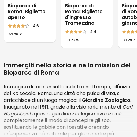
Bioparco di
Bioparco di
Biopa
Roma: Biglietto
Roma: Biglietto
di Ro
aperto
d'ingresso +
autobu
Tramezzino
giorn
4.6
4.4
Da
26 €
Da
22 €
Da
29.5
Immergiti nella storia e nella mission del
Bioparco di Roma
Immagina di fare un salto indietro nel tempo, all'inizio
del XX secolo. Roma, una città che pulsa di vita, si
arricchisce di un luogo magico: il
Giardino Zoologico
.
Inaugurato nel
1911
, grazie alla visionaria mente di
Carl
Hagenbeck
, questo giardino zoologico rivoluzionò
completamente il modo di concepire gli zoo,
sostituendo le gabbie con fossati e creando
un'esperienza più naturale per gli animali e più