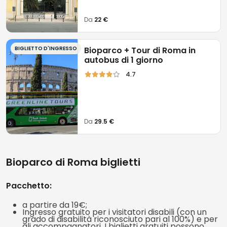
conservazione
e
educazione
.
Da
22 €
BIGLIETTO D'INGRESSO
Bioparco + Tour di Roma in
autobus di 1 giorno
4.7
Da
29.5 €
Bioparco di Roma biglietti
Pacchetto:
a partire da 19€;
Ingresso gratuito per i visitatori disabili (con un
grado di disabilità riconosciuto pari al 100%) e per
gli accompagnatori. I biglietti gratuiti possono