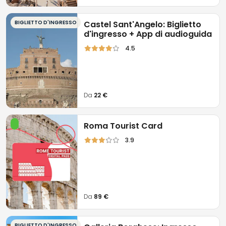
BIGLIETTO D'INGRESSO
Castel Sant'Angelo: Biglietto
d'ingresso + App di audioguida
4.5
Da
22 €
Roma Tourist Card
3.9
Da
89 €
BIGLIETTO D'INGRESSO