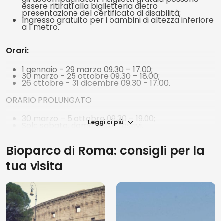
essere ritirati alla biglietteria dietro
presentazione del certificato di disabilità;
Ingresso gratuito per i bambini di altezza inferiore
a 1 metro.
Orari:
1 gennaio - 29 marzo 09.30 – 17.00;
30 marzo - 25 ottobre 09.30 – 18.00;
26 ottobre - 31 dicembre 09.30 – 17.00.
ORARIO PROLUNGATO
30 marzo – 5 ottobre 09.30 – 19.00;
Leggi di più
Solo sabato, domenica e festivi.
Ultimo ingresso:
Bioparco di Roma: consigli per la
1h prima dell’orario di chiusura del parco. Il parco è
tua visita
aperto tutti i giorni dell’ anno tranne il 25 dicembre.
Accessibilità:
Accessibile in sedia a rotelle.