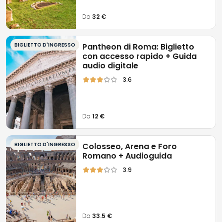
Da
32 €
BIGLIETTO D'INGRESSO
Pantheon di Roma: Biglietto
con accesso rapido + Guida
audio digitale
3.6
Da
12 €
BIGLIETTO D'INGRESSO
Colosseo, Arena e Foro
Romano + Audioguida
3.9
Da
33.5 €