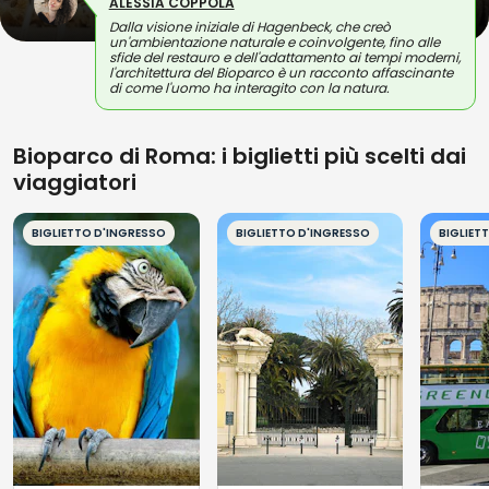
ALESSIA COPPOLA
Dalla visione iniziale di Hagenbeck, che creò
un'ambientazione naturale e coinvolgente, fino alle
sfide del restauro e dell'adattamento ai tempi moderni,
l'architettura del Bioparco è un racconto affascinante
di come l'uomo ha interagito con la natura.
Bioparco di Roma: i biglietti più scelti dai
viaggiatori
BIGLIETTO D'INGRESSO
BIGLIETTO D'INGRESSO
BIGLIET