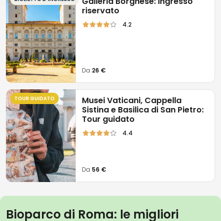
Galleria Borghese: Ingresso
riservato
4.2
Da
26 €
TOUR GUIDATO
Musei Vaticani, Cappella
Sistina e Basilica di San Pietro:
Tour guidato
4.4
Da
56 €
Bioparco di Roma: le migliori