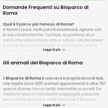
Domande Frequenti su Bioparco di
Roma
Qual è il parco più famoso di Roma?
A Roma ci sono molti parchi incantevoli, ognuno con
le sue caratteristiche. Tuttavia, se parliamo di un
parco che unisce storia, arte e natura, Villa Borghese
è sicuramente il più famoso. Al suo interno, oltre a
Leggi di più
splendidi giardini, fontane e sculture, puoi trovare la
Galleria Borghese, una delle pinacoteche più
importanti al mondo, e il Bioparco stesso, che ospita
Gli animali del Bioparco di Roma
una vasta collezione di animali.
Il
Bioparco di Roma
è una vera e propria arca di Noè,
che ospita circa
1200 animali appartenenti a oltre 150
Cosa c'è al Bioparco?
specie diverse
, tra cui rettili, mammiferi e uccelli. Da
maestosi leoni a coloratissimi pappagalli, passando
per scimmie giocose e rettili misteriosi, il Bioparco
Il Bioparco di Roma è molto più di uno zoo tradizionale.
offre un'opportunità unica per scoprire la
Leggi di più
È un'oasi verde nel cuore della città dove puoi