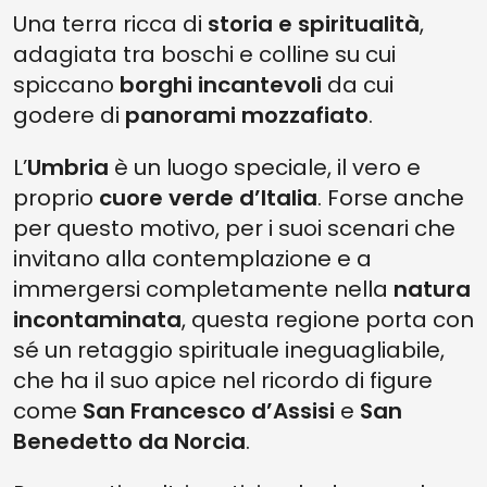
7A TAPPA: TODI E ORVIETO
Una terra ricca di
storia e spiritualità
,
adagiata tra boschi e colline su cui
spiccano
borghi incantevoli
da cui
godere di
panorami mozzafiato
.
L’
Umbria
è un luogo speciale, il vero e
proprio
cuore verde d’Italia
. Forse anche
per questo motivo, per i suoi scenari che
invitano alla contemplazione e a
immergersi completamente nella
natura
incontaminata
, questa regione porta con
sé un retaggio spirituale ineguagliabile,
che ha il suo apice nel ricordo di figure
come
San Francesco d’Assisi
e
San
Benedetto da Norcia
.