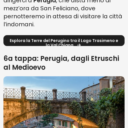
dirigerci a
Perugia
, che dista meno di
mezz’ora da San Feliciano, dove
pernotteremo in attesa di visitare la città
l’indomani.
Esplora la Terre del Perugino tra il Lago Trasimeno e
la Val Chiana
6a tappa: Perugia, dagli Etruschi
al Medioevo