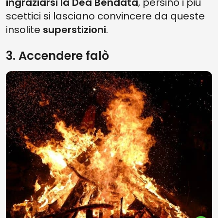
ingraziarsi la Dea Bendata
, persino i più
scettici si lasciano convincere da queste
insolite
superstizioni
.
3. Accendere falò