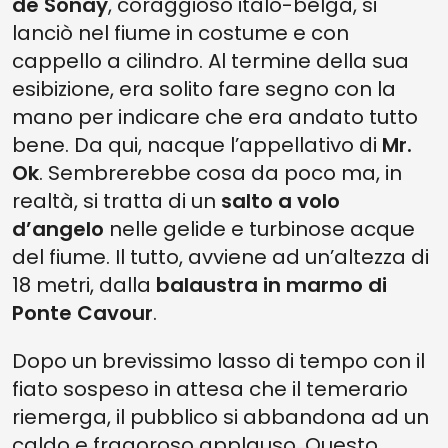
de Sonay
, coraggioso italo-belga, si
lanciò nel fiume in costume e con
cappello a cilindro. Al termine della sua
esibizione, era solito fare segno con la
mano per indicare che era andato tutto
bene. Da qui, nacque l’appellativo di
Mr.
Ok
. Sembrerebbe cosa da poco ma, in
realtà, si tratta di un
salto a volo
d’angelo
nelle gelide e turbinose acque
del fiume. Il tutto, avviene ad un’altezza di
18 metri, dalla
balaustra in marmo di
Ponte Cavour
.
Dopo un brevissimo lasso di tempo con il
fiato sospeso in attesa che il temerario
riemerga, il pubblico si abbandona ad un
caldo e fragoroso applauso. Questo