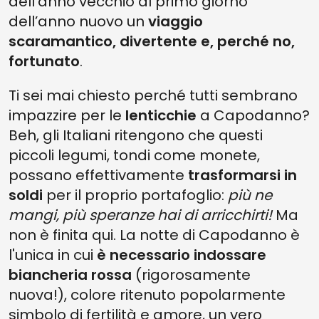
dell’anno vecchio al primo giorno
dell’anno nuovo un
viaggio
scaramantico, divertente e, perché no,
fortunato
.
Ti sei mai chiesto perché tutti sembrano
impazzire per le
lenticchie
a Capodanno?
Beh, gli Italiani ritengono che questi
piccoli legumi, tondi come monete,
possano effettivamente
trasformarsi in
soldi
per il proprio portafoglio:
più ne
mangi, più speranze hai di arricchirti!
Ma
non è finita qui. La notte di Capodanno è
l'unica in cui
è necessario indossare
biancheria rossa
(rigorosamente
nuova!), colore ritenuto popolarmente
simbolo di fertilità e amore, un vero