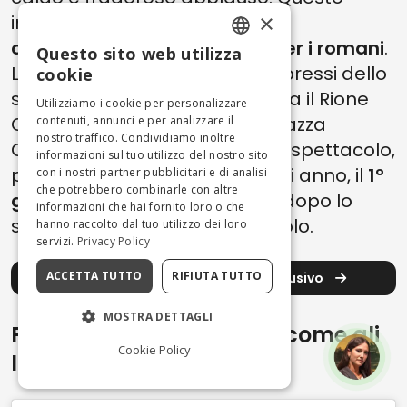
×
insolito rituale, da allora, è un
appuntamento imperdibile per i romani
.
Questo sito web utilizza
ENGLISH
La performance ha luogo nei pressi dello
cookie
storico ponte novecentesco tra il Rione
ITALIAN
Utilizziamo i cookie per personalizzare
Campo Marzio e l’omonima Piazza
contenuti, annunci e per analizzare il
nostro traffico. Condividiamo inoltre
Cavour. Non perdetevi questo spettacolo,
informazioni sul tuo utilizzo del nostro sito
puntuale ed immancabile ogni anno, il
1°
con i nostri partner pubblicitari e di analisi
che potrebbero combinarle con altre
gennaio alle ore 12:00,
subito
dopo lo
informazioni che hai fornito loro o che
sparo del cannone del Gianicolo.
hanno raccolto dal tuo utilizzo dei loro
servizi.
Privacy Policy
ACCETTA TUTTO
RIFIUTA TUTTO
Visita Roma con il nostro Pass esclusivo
MOSTRA DETTAGLI
Festeggia il Capodanno come gli
Cookie Policy
Italiani