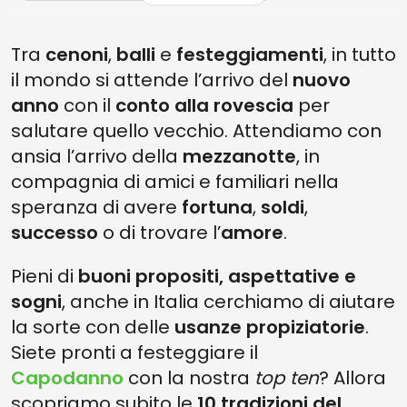
5. LENTICCHIE E MELAGRANA
Tra
cenoni
,
balli
e
festeggiamenti
, in tutto
4. INTIMO ROSSO
il mondo si attende l’arrivo del
nuovo
3. ACCENDERE FALÒ
anno
con il
conto alla rovescia
per
2. LANCIO DEGLI OGGETTI VECCHI
salutare quello vecchio. Attendiamo con
ansia l’arrivo della
mezzanotte
, in
1. TRADIZIONI DI CAPODANNO IN ITALIA: TUFFO NEL FIUME TEVERE
compagnia di amici e familiari nella
FESTEGGIA IL CAPODANNO COME GLI ITALIANI
speranza di avere
fortuna
,
soldi
,
successo
o di trovare l’
amore
.
Pieni di
buoni propositi, aspettative e
sogni
, anche in Italia cerchiamo di aiutare
la sorte con delle
usanze propiziatorie
.
Siete pronti a festeggiare il
Capodanno
con la nostra
top ten
? Allora
scopriamo subito le
10 tradizioni del