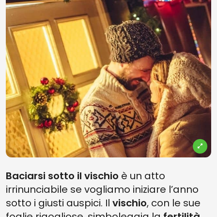
Baciarsi sotto il vischio
è un atto
irrinunciabile se vogliamo iniziare l’anno
sotto i giusti auspici. Il
vischio
, con le sue
foglie rigogliose, simboleggia la
fertilità
,