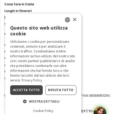
Cosa fare in Italia
Luoghi e Itinerari
×
Mostre, eventi e spettacoli
Storie e tradizioni
Questo sito web utilizza
ENGLISH
cookie
Contatti
ITALIAN
Utilizziamo i cookie per personalizzare
Chi siamo
contenuti, annunci e per analizzare il
nostro traffico. Condividiamo inoltre
Collabora con noi
informazioni sul tuo utilizzo del nostro sito
Contatti
con i nostri partner pubblicitari e di analisi
Ambasciatrice dell'Eccellenza
che potrebbero combinarle con altre
informazioni che hai fornito loro o che
Osservatorio Turismo
hanno raccolto dal tuo utilizzo dei loro
Area Riservata
servizi.
Privacy Policy
ACCETTA TUTTO
RIFIUTA TUTTO
Visit Italy Srl | Via Filippo Argelati, 10, 20143 Milano | P.IVA 08368951219 |
Capitale Sociale 50.000€
MOSTRA DETTAGLI
Cookie Policy
INFORMATIVA SULLA PRIVACY
|
COOKIE POLICY
|
TERMINI E