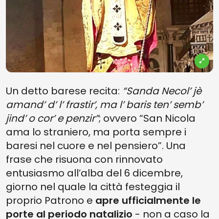
Un detto barese recita:
“Sanda Necol’ jè
amand’ d’ l’ frastir’, ma l’ baris ten’ semb’
jind’ o cor’ e penzir”
; ovvero “San Nicola
ama lo straniero, ma porta sempre i
baresi nel cuore e nel pensiero”. Una
frase che risuona con rinnovato
entusiasmo all’alba del 6 dicembre,
giorno nel quale la città festeggia il
proprio Patrono e
apre ufficialmente le
porte al periodo natalizio
- non a caso la