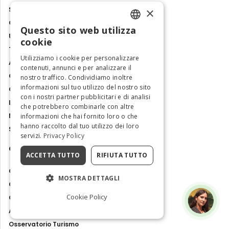
×
Siti Unesco
Guide di Viaggio
Questo sito web utilizza
ENGLISH
Ultime notizie
cookie
Tour ed Esperienze
ITALIAN
Utilizziamo i cookie per personalizzare
Arte e cultura
contenuti, annunci e per analizzare il
Cibo e sapori
nostro traffico. Condividiamo inoltre
informazioni sul tuo utilizzo del nostro sito
Cosa fare in Italia
con i nostri partner pubblicitari e di analisi
Luoghi e Itinerari
che potrebbero combinarle con altre
Mostre, eventi e spettacoli
informazioni che hai fornito loro o che
hanno raccolto dal tuo utilizzo dei loro
Storie e tradizioni
servizi.
Privacy Policy
Contatti
ACCETTA TUTTO
RIFIUTA TUTTO
Chi siamo
MOSTRA DETTAGLI
Collabora con noi
Cookie Policy
Contatti
Ambasciatrice dell'Eccellenza
Osservatorio Turismo