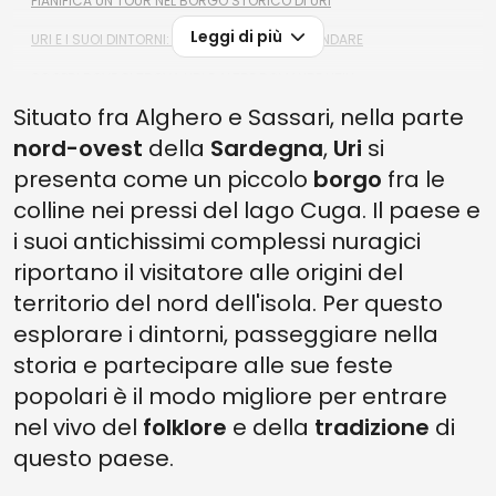
PIANIFICA UN TOUR NEL BORGO STORICO DI URI
Leggi di più
URI E I SUOI DINTORNI: COSA VEDERE E DOVE ANDARE
SCOPRI DOVE SI TROVA URI E ALTRE DOMANDE UTILI
Situato fra Alghero e Sassari, nella parte
nord-ovest
della
Sardegna
,
Uri
si
presenta come un piccolo
borgo
fra le
colline nei pressi del lago Cuga. Il paese e
i suoi antichissimi complessi nuragici
riportano il visitatore alle origini del
territorio del nord dell'isola. Per questo
esplorare i dintorni, passeggiare nella
storia e partecipare alle sue feste
popolari è il modo migliore per entrare
nel vivo del
folklore
e della
tradizione
di
questo paese.