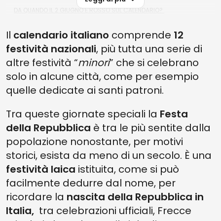
DA QUANDO IL 2 GIUGNO È ROSSO SUL CALENDARIO?
CHE COSA È SUCCESSO IL 2 GIUGNO DEL 1946?
Il
calendario italiano
comprende
12
festività nazionali
, più tutta una serie di
altre festività “
minori
” che si celebrano
solo in alcune città, come per esempio
quelle dedicate ai santi patroni.
Tra queste giornate speciali la
Festa
della Repubblica
è tra le più sentite dalla
popolazione nonostante, per motivi
storici, esista da meno di un secolo. È una
festività laica
istituita, come si può
facilmente dedurre dal nome, per
ricordare la
nascita della Repubblica in
Italia,
tra celebrazioni ufficiali, Frecce