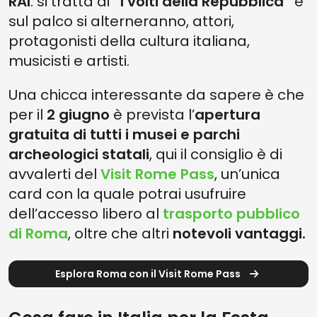
RAI
: si tratta di
“I volti della Repubblica”
e
sul palco si alterneranno, attori,
protagonisti della cultura italiana,
musicisti e artisti.
Una chicca interessante da sapere è che
per il
2 giugno
è prevista l’
apertura
gratuita di tutti i musei e parchi
archeologici statali
, qui il consiglio è di
avvalerti del
Visit Rome Pass
, un’unica
card con la quale potrai usufruire
dell’accesso libero al
trasporto pubblico
di Roma
, oltre che altri
notevoli vantaggi.
Esplora Roma con il Visit Rome Pass