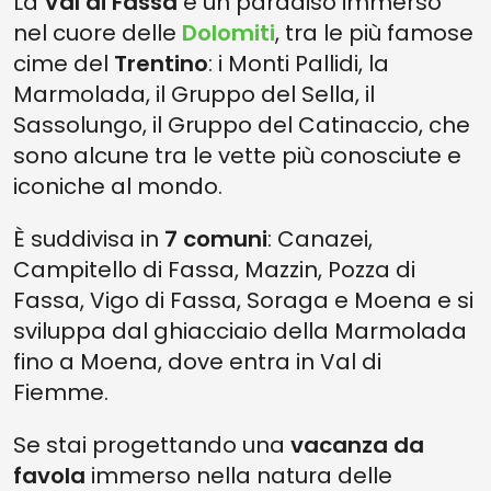
La
Val di Fassa
è un paradiso immerso
3. AMMIRA I COLORI CANGIANTI DEL LAGO DI CAREZZA
nel cuore delle
Dolomiti
, tra le più famose
2. CONCEDITI UNA VACANZA ALL'INSEGNA DELLO SPORT
cime del
Trentino
: i Monti Pallidi, la
1. DEGUSTA I PRODOTTI TIPICI DELL'ENOGASTRONOMIA LOCALE
Marmolada, il Gruppo del Sella, il
Sassolungo, il Gruppo del Catinaccio, che
sono alcune tra le vette più conosciute e
iconiche al mondo.
È suddivisa in
7 comuni
: Canazei,
Campitello di Fassa, Mazzin, Pozza di
Fassa, Vigo di Fassa, Soraga e Moena e si
sviluppa dal ghiacciaio della Marmolada
fino a Moena, dove entra in Val di
Fiemme.
Se stai progettando una
vacanza da
favola
immerso nella natura delle