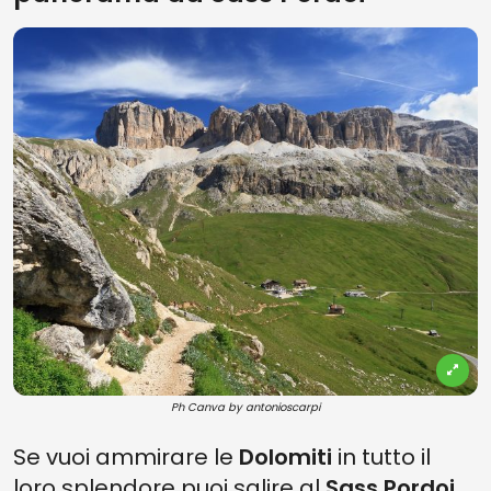
Ph Canva by antonioscarpi
Se vuoi ammirare le
Dolomiti
in tutto il
loro splendore puoi salire al
Sass Pordoi