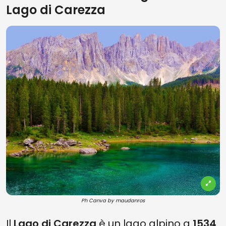
Lago di Carezza
Ph Canva by maudanros
Il
Lago di Carezza
è un lago alpino a
1534