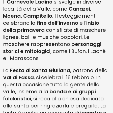
Il
Carnevale Ladino
si svolge in diverse
località della Valle, come
Canazei,
Moena, Campitello
. I festeggiamenti
celebrano la
fine dell’inverno
e l’
inizio
della primavera
con sfilate di maschere
lignee, balli e musiche popolari. Le
maschere rappresentano
personaggi
storici e mitologici
, come i Bufon, i Lachè
e i Marascons.
La
Festa di Santa Giuliana
, patrona della
Val di Fassa
, si celebra il 16 febbraio. In
questa occasione tutta la gente della
valle, insieme alla
banda e ai gruppi
folcloristici
, si reca alla chiesa dedicata
alla santa per ringraziarla e pregarla. La
festa è anche un momento di
incontro e