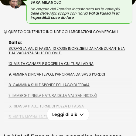
SARA MILANOLO
Un angolo del Trentino incastonato tra le vette più
belle delle Alpi: scopri con noi
la Val di Fassa
in 10
imperdibili cose da fare
.
🥇 QUESTO CONTENUTO INCLUDE COLLABORAZIONI COMMERCIALI.
Salta:
SCOPRI LA VAL DI FASSA: 10 COSE INCREDIBILI DA FARE DURANTE LA
TUA VACANZA SULLE DOLOMITI
10. VISITA CANAZEI E SCOPRI LA CULTURA LADINA
9. AMMIRA L’INCANTEVOLE PANORAMA DA SASS PORDOI
8. CAMMINA SULLE SPONDE DEL LAGO DI FEDAIA
7. IMMERGITI NELLA NATURA DELLA VAL SAN NICOLÒ
6. RILASSATI ALLE TERME DI POZZA DI FASSA
Leggi di più
5. VISITA MOENA, LA FATA DELLE DOLOMITI
4. PARTECIPA ALLE FESTE TRADIZIONALI DELLA VAL DI FASSA