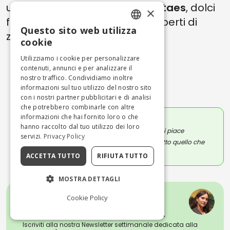
uvetta, pinoli e cannella; le
Fortaes
, dolci
×
fritti a forma di chiocciola, ricoperti di
Questo sito web utilizza
zucchero e marmellata.
ENGLISH
cookie
ITALIAN
Utilizziamo i cookie per personalizzare
contenuti, annunci e per analizzare il
L'autore
nostro traffico. Condividiamo inoltre
Scritto il 29/02/2024
informazioni sul tuo utilizzo del nostro sito
con i nostri partner pubblicitari e di analisi
che potrebbero combinarle con altre
informazioni che hai fornito loro o che
SARA MILANOLO
hanno raccolto dal tuo utilizzo dei loro
Amo viaggiare, soprattutto a piedi: mi piace
servizi.
Privacy Policy
raccontare con parole e immagini tutto quello che
vedo.
ACCETTA TUTTO
RIFIUTA TUTTO
MOSTRA DETTAGLI
Cookie Policy
Iscriviti alla nostra Newsletter settimanale dedicata alla