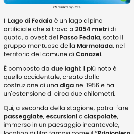
Ph Canva by DaLiu
Il
Lago di Fedaia
è un lago alpino
artificiale che si trova a
2054 metri
di
quota, a ovest del
Passo Fedaia
, sotto il
gruppo montuoso della
Marmolada
, nel
territorio del comune di
Canazei
.
È composto da
due laghi
: il più noto è
quello occidentale, creato dalla
costruzione di una
diga
nel 1956 e ha
un'estensione di circa due chilometri.
Qui, a seconda della stagione, potrai fare
passeggiate, escursioni
o
ciaspolate
,
immerso in un paesaggio incantevole,
location di film famosi come il
“Prigioniero