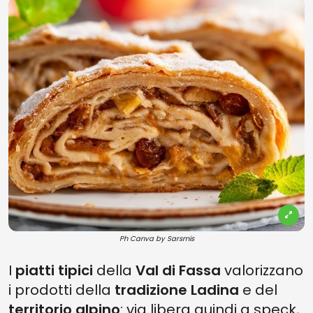
Ph Canva by Sarsmis
I
piatti tipici
della
Val di Fassa
valorizzano
i prodotti della
tradizione Ladina
e del
territorio alpino
: via libera quindi a speck,