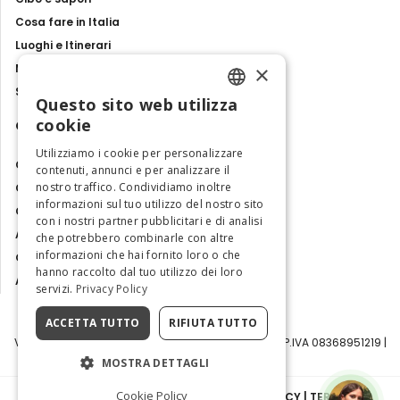
Cosa fare in Italia
Luoghi e Itinerari
×
Mostre, eventi e spettacoli
Storie e tradizioni
Questo sito web utilizza
ENGLISH
cookie
Contatti
ITALIAN
Utilizziamo i cookie per personalizzare
Chi siamo
contenuti, annunci e per analizzare il
nostro traffico. Condividiamo inoltre
Collabora con noi
informazioni sul tuo utilizzo del nostro sito
Contatti
con i nostri partner pubblicitari e di analisi
Ambasciatrice dell'Eccellenza
che potrebbero combinarle con altre
informazioni che hai fornito loro o che
Osservatorio Turismo
hanno raccolto dal tuo utilizzo dei loro
Area Riservata
servizi.
Privacy Policy
ACCETTA TUTTO
RIFIUTA TUTTO
Visit Italy Srl | Via Filippo Argelati, 10, 20143 Milano | P.IVA 08368951219 |
Capitale Sociale 50.000€
MOSTRA DETTAGLI
Cookie Policy
INFORMATIVA SULLA PRIVACY
|
COOKIE POLICY
|
TERMINI E