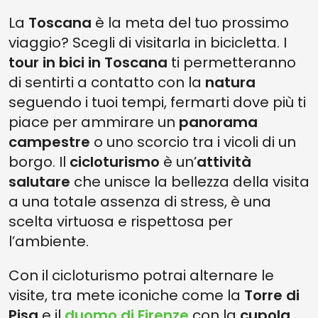
La
Toscana
è la meta del tuo prossimo
viaggio? Scegli di visitarla in bicicletta. I
tour in bici in Toscana
ti permetteranno
di sentirti a contatto con la
natura
seguendo i tuoi tempi, fermarti dove più ti
piace per ammirare un
panorama
campestre
o uno scorcio tra i vicoli di un
borgo. Il
cicloturismo
è un’
attività
salutare
che unisce la bellezza della visita
a una totale assenza di stress, è una
scelta virtuosa e rispettosa per
l’ambiente.
Con il cicloturismo potrai alternare le
visite, tra mete iconiche come la
Torre di
Pisa
e il
duomo di Firenze
con la
cupola