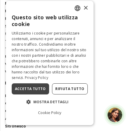
Molise
×
Piemonte
Questo sito web utilizza
Puglia
ENGLISH
cookie
Sardegna
ITALIAN
Utilizziamo i cookie per personalizzare
Sicilia
contenuti, annunci e per analizzare il
Toscana
nostro traffico. Condividiamo inoltre
Trentino-Alto Adige
informazioni sul tuo utilizzo del nostro sito
con i nostri partner pubblicitari e di analisi
Umbria
che potrebbero combinarle con altre
Valle d'Aosta
informazioni che hai fornito loro o che
Veneto
hanno raccolto dal tuo utilizzo dei loro
servizi.
Privacy Policy
Magazine
ACCETTA TUTTO
RIFIUTA TUTTO
Italia come un local
MOSTRA DETTAGLI
Gemme nascoste
Come arrivare
Cookie Policy
Attrazioni e tour
Siti Unesco