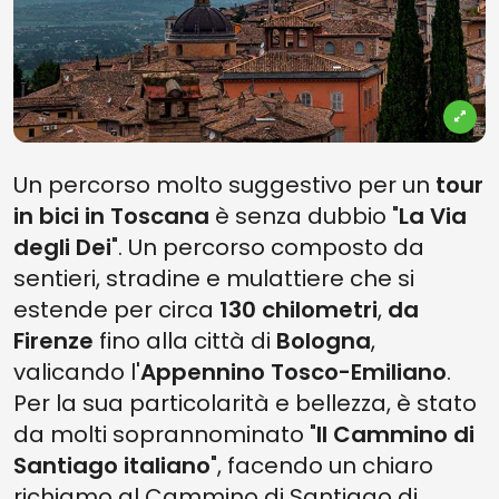
Un percorso molto suggestivo per un
tour
in bici in Toscana
è senza dubbio "
La Via
degli Dei
". Un percorso composto da
sentieri, stradine e mulattiere che si
estende per circa
130 chilometri
,
da
Firenze
fino alla città di
Bologna
,
valicando l'
Appennino Tosco-Emiliano
.
Per la sua particolarità e bellezza, è stato
da molti soprannominato "
Il Cammino di
Santiago italiano
", facendo un chiaro
richiamo al Cammino di Santiago di