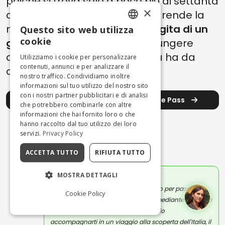
poiché si trova solo a poco più di settanta
×
chilometri da
Roma
. Questo la rende la
meta perfetta anche per una
gita di un
Questo sito web utilizza
ENGLISH
cookie
giorno
dalla capitale, da aggiungere
ITALIAN
all’infinità di bellezze che Roma ha da
Utilizziamo i cookie per personalizzare
contenuti, annunci e per analizzare il
offrire.
nostro traffico. Condividiamo inoltre
informazioni sul tuo utilizzo del nostro sito
con i nostri partner pubblicitari e di analisi
Scopri la bellezza di Roma con il Rome Pass
che potrebbero combinarle con altre
informazioni che hai fornito loro o che
hanno raccolto dal tuo utilizzo dei loro
servizi.
Privacy Policy
L'autore
ACCETTA TUTTO
RIFIUTA TUTTO
MOSTRA DETTAGLI
MASSIMILIANO ANTONIO PRIMI
Scrivo per professione, ma soprattutto per passione.
Cookie Policy
Adoro raccontare emozioni e storie mediante la magia
della scrittura. Con i miei articoli voglio
accompagnarti in un viaggio alla scoperta dell'Italia, il