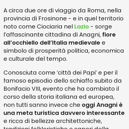
CHI SONO I PAPI DI ANAGNI
A circa due ore di viaggio da Roma, nella
provincia di Frosinone - e in quel territorio
PERCHÉ VISITARE ANAGNI
noto come Ciociaria nel
Lazio
- sorge
l’affascinante cittadina di Anagni,
fiore
all’occhiello dell’Italia medievale
e
simbolo di prosperità politica, economica
e culturale del tempo.
Conosciuta come ‘città dei Papi’ e per il
famoso episodio dello schiaffo subito da
Bonifacio VIII, evento che ha cambiato il
corso della storia italiana ed europea,
non tutti sanno invece che
oggi Anagni è
una meta turistica davvero interessante
e ricca di bellezze architettoniche,