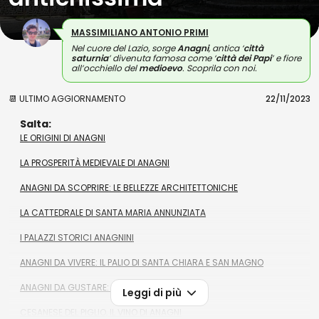
MASSIMILIANO ANTONIO PRIMI
Nel cuore del Lazio, sorge
Anagni
, antica ‘
città
saturnia
’ divenuta famosa come ‘
città dei Papi
’ e fiore
all’occhiello del
medioevo
. Scoprila con noi.
📆 ULTIMO AGGIORNAMENTO
22/11/2023
Salta:
LE ORIGINI DI ANAGNI
LA PROSPERITÀ MEDIEVALE DI ANAGNI
ANAGNI DA SCOPRIRE: LE BELLEZZE ARCHITETTONICHE
LA CATTEDRALE DI SANTA MARIA ANNUNZIATA
I PALAZZI STORICI ANAGNINI
ANAGNI DA VIVERE: IL PALIO DI SANTA CHIARA E SAN MAGNO
ANAGNI DA GUSTARE: IL PANPEPATO
Leggi di più
CESANESE DEL PIGLIO, IL VINO DI ANAGNI