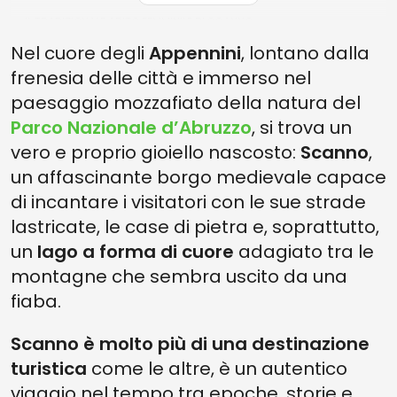
IL TRADIZIONALE ABITO FEMMINILE DI SCANNO
Nel cuore degli
Appennini
, lontano dalla
COME ARRIVARE A SCANNO
frenesia delle città e immerso nel
UN PICCOLO ITINERARIO DALLA MARSICA ALLA CIOCIARIA: DA
SCANNO AD ANAGNI, PARTE 1
paesaggio mozzafiato della natura del
Parco Nazionale d’Abruzzo
, si trova un
ITINERARIO DA SCANNO AD ANAGNI, PARTE 2
vero e proprio gioiello nascosto:
Scanno
,
un affascinante borgo medievale capace
di incantare i visitatori con le sue strade
lastricate, le case di pietra e, soprattutto,
un
lago a forma di cuore
adagiato tra le
montagne che sembra uscito da una
fiaba.
Scanno è molto più di una destinazione
turistica
come le altre, è un autentico
viaggio nel tempo tra epoche, storie e