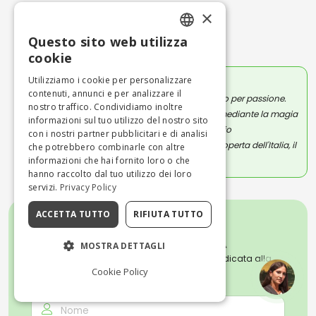
×
L'autore
Scritto il 14/10/2023
Questo sito web utilizza
ENGLISH
cookie
ITALIAN
Utilizziamo i cookie per personalizzare
MASSIMILIANO ANTONIO PRIMI
contenuti, annunci e per analizzare il
Scrivo per professione, ma soprattutto per passione.
nostro traffico. Condividiamo inoltre
Adoro raccontare emozioni e storie mediante la magia
informazioni sul tuo utilizzo del nostro sito
della scrittura. Con i miei articoli voglio
con i nostri partner pubblicitari e di analisi
accompagnarti in un viaggio alla scoperta dell'Italia, il
che potrebbero combinarle con altre
informazioni che hai fornito loro o che
Paese più incredibile del mondo.
hanno raccolto dal tuo utilizzo dei loro
servizi.
Privacy Policy
ACCETTA TUTTO
RIFIUTA TUTTO
MOSTRA DETTAGLI
Iscriviti alla nostra Newsletter settimanale dedicata alla
cultura, all'arte e alle tradizioni italiane.
Cookie Policy
NOME *