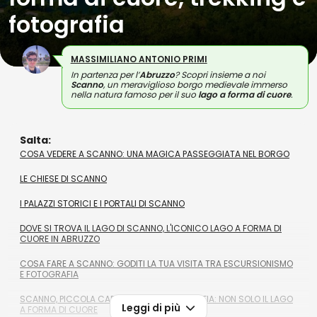
fotografia
MASSIMILIANO ANTONIO PRIMI
In partenza per l’
Abruzzo
? Scopri insieme a noi
Scanno
, un meraviglioso borgo medievale immerso
nella natura famoso per il suo
lago a forma di cuore
.
Salta:
COSA VEDERE A SCANNO: UNA MAGICA PASSEGGIATA NEL BORGO
LE CHIESE DI SCANNO
I PALAZZI STORICI E I PORTALI DI SCANNO
DOVE SI TROVA IL LAGO DI SCANNO, L'ICONICO LAGO A FORMA DI
CUORE IN ABRUZZO
COSA FARE A SCANNO: GODITI LA TUA VISITA TRA ESCURSIONISMO
E FOTOGRAFIA
SCANNO, PICCOLA CAPITALE DELLA FOTOGRAFIA: NON SOLO IL LAGO
Leggi di più
A FORMA DI CUORE