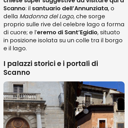
chiese super suggestive da visitare qui a
Scanno
: il
santuario dell’Annunziata
, o
della
Madonna del Lago
, che sorge
proprio sulle rive del celebre lago a forma
di cuore; e l’
eremo di Sant’Egidio
, situato
in posizione isolata su un colle tra il borgo
e il lago.
I palazzi storici e i portali di
Scanno