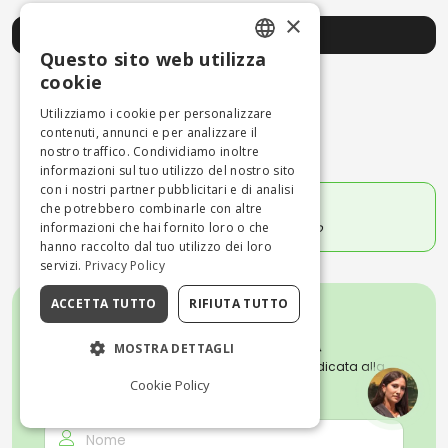
×
Scopri di più
Questo sito web utilizza
ENGLISH
cookie
ITALIAN
L'autore
Utilizziamo i cookie per personalizzare
contenuti, annunci e per analizzare il
Scritto il 12/12/2023
nostro traffico. Condividiamo inoltre
informazioni sul tuo utilizzo del nostro sito
con i nostri partner pubblicitari e di analisi
CHIARASTELLA CAMPANELLI
che potrebbero combinarle con altre
informazioni che hai fornito loro o che
Sognatrice, scrittrice, amante del bello
hanno raccolto dal tuo utilizzo dei loro
servizi.
Privacy Policy
ACCETTA TUTTO
RIFIUTA TUTTO
MOSTRA DETTAGLI
Iscriviti alla nostra Newsletter settimanale dedicata alla
cultura, all'arte e alle tradizioni italiane.
Cookie Policy
NOME *