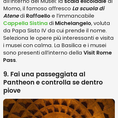
all’interno dei Musei: la
scala elicoidale
di
Momo, il famoso affresco
La scuola di
Atene
di
Raffaello
e l’immancabile
Cappella Sistina
di
Michelangelo
, voluta
da Papa Sisto IV da cui prende il nome.
Seleziona le opere più interessanti e visita
i musei con calma. La Basilica e i musei
sono presenti all’interno della
Visit Rome
Pass
.
9. Fai una passeggiata al
Pantheon e controlla se dentro
piove