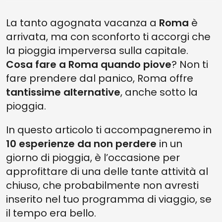
4. GALLERIA SPADA
La tanto agognata vacanza a
Roma
è
3. BASILICA DI SAN GIOVANNI IN LATERANO
arrivata, ma con sconforto ti accorgi che
2. RIFUGIATI IN UN CAFFÈ STORICO
la pioggia imperversa sulla capitale.
1. COSA FARE A ROMA QUANDO PIOVE, ULTIMO CONSIGLIO:
Cosa fare a Roma quando piove
? Non ti
CONCEDITI UNA GIORNATA DI RELAX ALLE TERME
fare prendere dal panico, Roma offre
tantissime alternative
, anche sotto la
pioggia.
In questo articolo ti accompagneremo in
10 esperienze da non perdere
in un
giorno di pioggia, è l’occasione per
approfittare di una delle tante attività al
chiuso, che probabilmente non avresti
inserito nel tuo programma di viaggio, se
il tempo era bello.