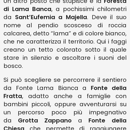
Un altro posto che stupisce è la
Foresta
di Lama Banca
, a pochissimi chilometri
da
Sant’Eufemia
a Majella
. Deve il suo
nome al pendio scosceso di roccia
calcarea, detto “lama” e di colore bianco,
che ne caratterizza il territorio. Qui i faggi
creano un tetto colorato sotto il quale
stare in silenzio e ascoltare i suoni del
bosco.
Si può scegliere se percorrere il sentiero
da Fonte Lama Bianca a
Fonte della
Fratta
, adatto anche a famiglie con
bambini piccoli, oppure avventurarsi su
un percorso poco più impegnativo
da
Grotta Zappano
a
Fonte della
Chiesa
che permette di raggiungere