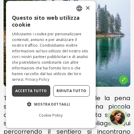
×
Questo sito web utilizza
ENGLISH
cookie
ITALIAN
Utilizziamo i cookie per personalizzare
contenuti, annunci e per analizzare il
nostro traffico. Condividiamo inoltre
informazioni sul tuo utilizzo del nostro sito
con i nostri partner pubblicitari e di analisi
che potrebbero combinarle con altre
informazioni che hai fornito loro o che
hanno raccolto dal tuo utilizzo dei loro
servizi.
Privacy Policy
ACCETTA TUTTO
RIFIUTA TUTTO
Tra le Valli del Trentino, vale la pena
MOSTRA DETTAGLI
scoprire la
Val di Rabbi
, una piccola
chicca tra i monti, che diventa speciale
Cookie Policy
soprattutto durante il Foliage. Qui
percorrendo il sentiero si incontrano