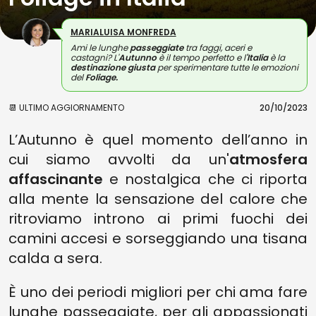
MARIALUISA MONFREDA
Ami le lunghe
passeggiate
tra faggi, aceri e
castagni? L'
Autunno
è il tempo perfetto e l
'
Italia
è la
destinazione giusta
per sperimentare tutte le emozioni
del
Foliage.
📆 ULTIMO AGGIORNAMENTO
20/10/2023
L’Autunno è quel momento dell’anno in
cui siamo avvolti da un'
atmosfera
affascinante
e nostalgica che ci riporta
alla mente la sensazione del calore che
ritroviamo introno ai primi fuochi dei
camini accesi e sorseggiando una tisana
calda a sera.
È uno dei periodi migliori per chi ama fare
lunghe passeggiate, per gli appassionati