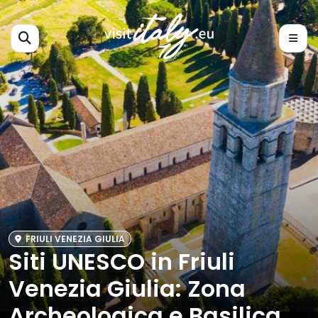
FRIULI VENEZIA GIULIA
Siti UNESCO in Friuli
Venezia Giulia: Zona
Archeologica e Basilica