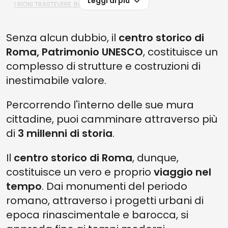
Leggi di più
I RIONI TRASTEVERE, BORGO E ESQUILINO
I RIONI LUDOVISI, SALLUSTIANO E CASTRO PRETORIO
Senza alcun dubbio, il
centro storico di
I RIONI CELIO, TESTACCIO, SAN SABA E PRATI
Roma, Patrimonio UNESCO
, costituisce un
LA SECONDA BASILICA PIÙ GRANDE DELLA CAPITALE
complesso di strutture e costruzioni di
inestimabile valore.
Percorrendo l'interno delle sue mura
cittadine, puoi camminare attraverso più
di
3 millenni di storia
.
Il
centro storico di Roma
, dunque,
costituisce un vero e proprio
viaggio nel
tempo
. Dai monumenti del periodo
romano, attraverso i progetti urbani di
epoca rinascimentale e barocca, si