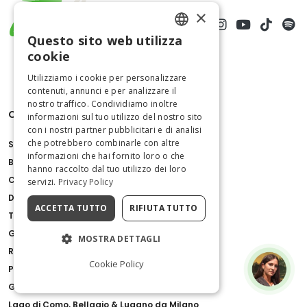
×
Questo sito web utilizza
ENGLISH
cookie
ITALIAN
Utilizziamo i cookie per personalizzare
contenuti, annunci e per analizzare il
nostro traffico. Condividiamo inoltre
Cose da fare
informazioni sul tuo utilizzo del nostro sito
con i nostri partner pubblicitari e di analisi
che potrebbero combinarle con altre
Scavi di Pompei
informazioni che hai fornito loro o che
Basilica di San Pietro
hanno raccolto dal tuo utilizzo dei loro
Colosseo
servizi.
Privacy Policy
Duomo di Milano
ACCETTA TUTTO
RIFIUTA TUTTO
Torre di Pisa
Galleria Borghese
MOSTRA DETTAGLI
Reggia di Caserta
Cookie Policy
Palazzo Barberini
Giro in Gondola a Venezia con Commento
Lago di Como, Bellagio & Lugano da Milano