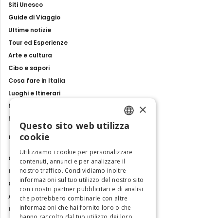
Siti Unesco
Guide di Viaggio
Ultime notizie
Tour ed Esperienze
Arte e cultura
Cibo e sapori
Cosa fare in Italia
Luoghi e Itinerari
×
Mostre, eventi e spettacoli
Storie e tradizioni
Questo sito web utilizza
ENGLISH
cookie
Contatti
ITALIAN
Utilizziamo i cookie per personalizzare
Chi siamo
contenuti, annunci e per analizzare il
nostro traffico. Condividiamo inoltre
Collabora con noi
informazioni sul tuo utilizzo del nostro sito
Contatti
con i nostri partner pubblicitari e di analisi
Ambasciatrice dell'Eccellenza
che potrebbero combinarle con altre
informazioni che hai fornito loro o che
Osservatorio Turismo
hanno raccolto dal tuo utilizzo dei loro