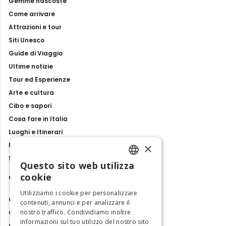
Gemme nascoste
Come arrivare
Attrazioni e tour
Siti Unesco
Guide di Viaggio
Ultime notizie
Tour ed Esperienze
Arte e cultura
Cibo e sapori
Cosa fare in Italia
Luoghi e Itinerari
×
Mostre, eventi e spettacoli
Storie e tradizioni
Questo sito web utilizza
ENGLISH
cookie
Contatti
ITALIAN
Utilizziamo i cookie per personalizzare
Chi siamo
contenuti, annunci e per analizzare il
nostro traffico. Condividiamo inoltre
Collabora con noi
informazioni sul tuo utilizzo del nostro sito
Contatti