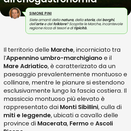
SIMONE PINI
Siete amanti della
natura
, della
storia
, dei
borghi
,
dell'
arte
e del
folklore
? Scoprite le Marche, incantevole
regione ricca di tesori e di
tipicità.
Il territorio delle
Marche
, incorniciato tra
l’
Appennino umbro-marchigiano
e il
Mare Adriatico
, è caratterizzato da un
paesaggio prevalentemente montuoso e
collinare, mentre le pianure si estendono
esclusivamente lungo la fascia costiera. Il
massiccio montuoso più elevato è
rappresentato dai
Monti Sibillini
, culla di
miti e leggende
, ubicati a cavallo delle
province di
Macerata
,
Fermo
e
Ascoli