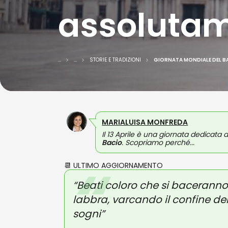
assolutam
...
...
STORIE E TRADIZIONI
GIORNATA MONDIALE DEL BA
MARIALUISA MONFREDA
Il 13 Aprile è una giornata dedicata a
Bacio
. Scopriamo perché...
📆 ULTIMO AGGIORNAMENTO
“Beati coloro che si baceranno 
labbra, varcando il confine del
sogni”