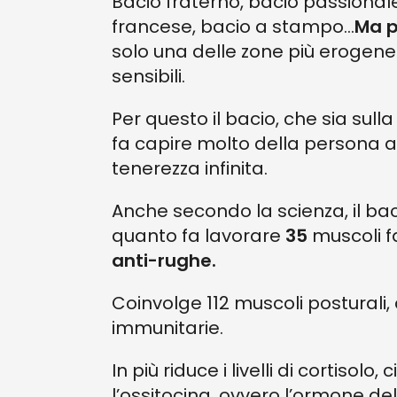
Bacio fraterno, bacio passionale
francese, bacio a stampo...
Ma p
solo una delle zone più erogene
sensibili.
Per questo il bacio, che sia sulla
fa capire molto della persona a
tenerezza infinita.
Anche secondo la scienza, il ba
quanto fa lavorare
35
muscoli fa
anti-rughe.
Coinvolge 112 muscoli posturali,
immunitarie.
In più riduce i livelli di cortisol
l’ossitocina, ovvero l’ormone de