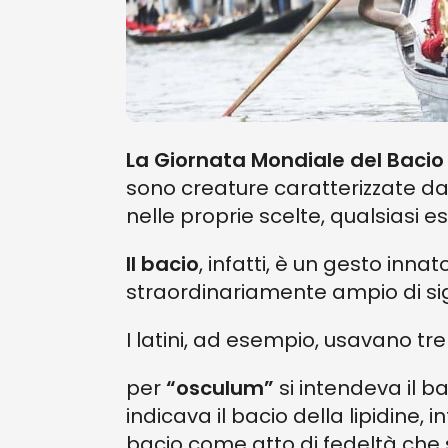
La Giornata Mondiale del Bacio
sono creature caratterizzate da
nelle proprie scelte, qualsiasi e
Il bacio
, infatti, è un gesto inn
straordinariamente ampio di signi
I latini, ad esempio, usavano tre
per
“osculum”
si intendeva il ba
indicava il bacio della lipidine, 
bacio come atto di fedeltà che s