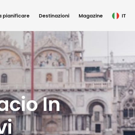
 a pianificare
Destinazioni
Magazine
IT
acio In
vi