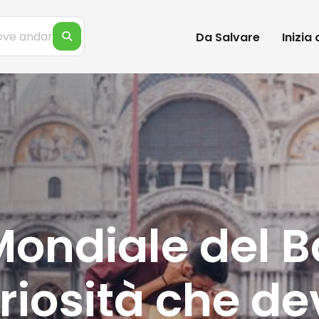
Da Salvare
Inizia
ondiale del B
uriosità che de