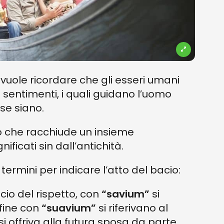
vuole ricordare che gli esseri umani
 sentimenti, i quali guidano l’uomo
sse siano.
ato che racchiude un insieme
ficati sin dall’antichità.
 termini per indicare l’atto del bacio:
cio del rispetto, con
“savium”
si
infine con
“suavium”
si riferivano al
i offriva alla futura sposa da parte