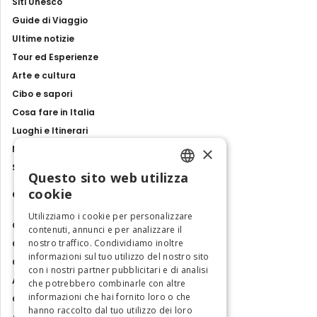
Siti Unesco
Guide di Viaggio
Ultime notizie
Tour ed Esperienze
Arte e cultura
Cibo e sapori
Cosa fare in Italia
Luoghi e Itinerari
×
Mostre, eventi e spettacoli
Storie e tradizioni
Questo sito web utilizza
ENGLISH
cookie
Contatti
ITALIAN
Utilizziamo i cookie per personalizzare
Chi siamo
contenuti, annunci e per analizzare il
nostro traffico. Condividiamo inoltre
Collabora con noi
informazioni sul tuo utilizzo del nostro sito
Contatti
con i nostri partner pubblicitari e di analisi
Ambasciatrice dell'Eccellenza
che potrebbero combinarle con altre
informazioni che hai fornito loro o che
Osservatorio Turismo
hanno raccolto dal tuo utilizzo dei loro