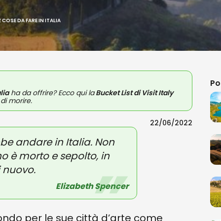
2 COSE DA FARE IN ITALIA
Po
alia
ha da offrire? Ecco qui la
Bucket List di Visit Italy
 di morire.
22/06/2022
e andare in Italia. Non
o è morto e sepolto, in
i nuovo.
Elizabeth Spencer
 mondo per le sue città d’arte come