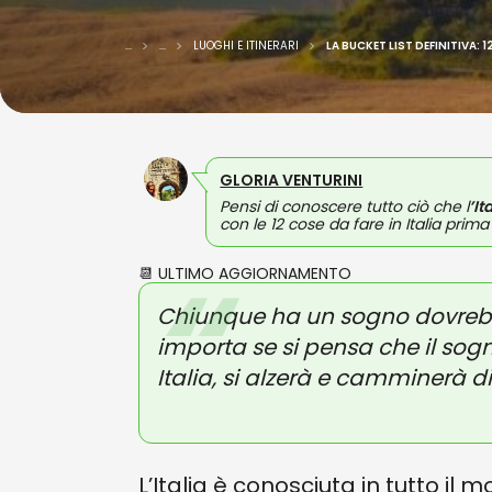
...
...
LUOGHI E ITINERARI
LA BUCKET LIST DEFINITIVA: 1
GLORIA VENTURINI
Pensi di conoscere tutto ciò che l
’It
con le 12 cose da fare in Italia prima
📆 ULTIMO AGGIORNAMENTO
Chiunque ha un sogno dovrebb
importa se si pensa che il sogn
Italia, si alzerà e camminerà d
L’Italia è conosciuta in tutto il