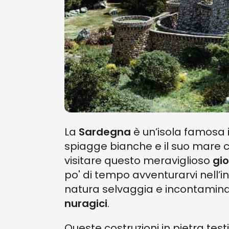
La
Sardegna
è un’isola famosa i
spiagge bianche e il suo mare cri
visitare questo meraviglioso
gio
po' di tempo avventurarvi nell’in
natura selvaggia e incontaminata
nuragici
.
Queste costruzioni in pietra test