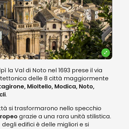
ì la Val di Noto nel 1693 prese il via
itettonica delle 8 città maggiormente
agirone, Mioltello, Modica, Noto,
li
.
ittà si trasformarono nello specchio
ropeo
grazie a una rara unità stilistica.
degli edifici è delle migliori e si