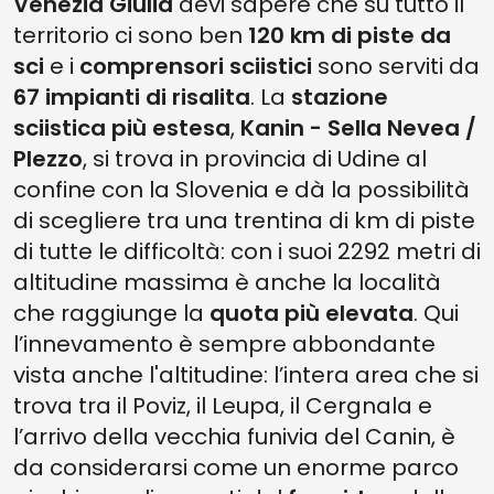
Venezia Giulia
devi sapere che su tutto il
territorio ci sono ben
120 km di piste da
sci
e i
comprensori sciistici
sono serviti da
67 impianti di risalita
. La
stazione
sciistica più estesa
,
Kanin - Sella Nevea /
Plezzo
, si trova in provincia di Udine al
confine con la Slovenia e dà la possibilità
di scegliere tra una trentina di km di piste
di tutte le difficoltà: con i suoi 2292 metri di
altitudine massima è anche la località
che raggiunge la
quota più elevata
. Qui
l’innevamento è sempre abbondante
vista anche l'altitudine: l’intera area che si
trova tra il Poviz, il Leupa, il Cergnala e
l’arrivo della vecchia funivia del Canin, è
da considerarsi come un enorme parco