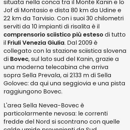
situata nella conca tra il Monte Kanin e lo
Jof di Montasio e dista 80 km da Udine e
22 km da Tarvisio. Con i suoi 30 chilometri
serviti da 10 impianti di risalita è il
comprensorio sciistico più esteso
di tutto
il
Friuli Venezia Giulia
. Dal 2009 è
collegato con la stazione sciistica slovena
di
Bovec
, sul lato sud del Kanin, grazie a
una moderna telecabina che arriva
sopra Sella Prevala, ai 2133 m di Sella
Golovec: da qui una seggiovia e una pista
raggiungono Bovec.
L'area Sella Nevea-Bovec è
particolarmente nevosa: le correnti
fredde del Nord si scontrano con quelle
calde umide provenienti da Sud