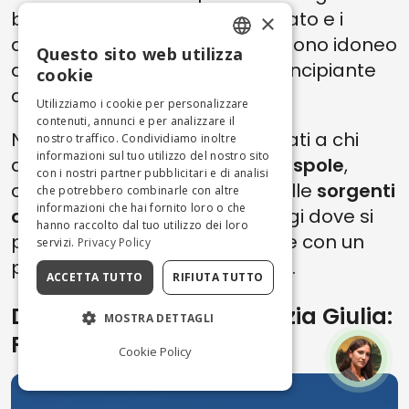
bellezza. L'ampiezza del tracciato e i
×
diversi livelli di difficoltà lo rendono idoneo
Questo sito web utilizza
ENGLISH
ad ogni tipo di sciatore, dal principiante
cookie
all'esperto.
ITALIAN
Utilizziamo i cookie per personalizzare
contenuti, annunci e per analizzare il
Non mancano percorsi destinati a chi
nostro traffico. Condividiamo inoltre
informazioni sul tuo utilizzo del nostro sito
ama le passeggiate con le
ciaspole
,
con i nostri partner pubblicitari e di analisi
come l’escursione che porta alle
sorgenti
che potrebbero combinarle con altre
informazioni che hai fornito loro o che
del Piave
oppure a baite e rifugi dove si
hanno raccolto dal tuo utilizzo dei loro
possono recuperare le energie con un
servizi.
Privacy Policy
pranzo a base di prodotti tipici.
ACCETTA TUTTO
RIFIUTA TUTTO
Dove sciare in Friuli Venezia Giulia:
MOSTRA DETTAGLI
Piancavallo
Cookie Policy