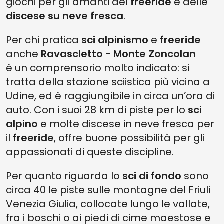
giochi per gli amanti del
freeride
e delle
discese su neve fresca
.
Per chi pratica
sci alpinismo
e
freeride
anche
Ravascletto - Monte Zoncolan
è
un comprensorio molto indicato: si
tratta della stazione sciistica più vicina a
Udine, ed è raggiungibile in circa un’ora di
auto. Con i suoi 28 km di piste per lo
sci
alpino
e molte discese in neve fresca per
il
freeride
, offre buone possibilità per gli
appassionati di queste discipline.
Per quanto riguarda lo
sci di fondo
sono
circa 40 le piste sulle montagne del Friuli
Venezia Giulia, collocate lungo le vallate,
fra i boschi o ai piedi di cime maestose e