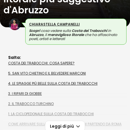
d'Abruzzo
CHIARASTELLA CAMPANELLI
Scopri
cosa vedere sulla
Costa dei Trabocchi
in
Abruzzo
, il
meraviglioso litorale
che ha affascinato
poeti, artisti e letterati
Salta:
COSTA DEI TRABOCCHI: COSA SAPERE?
5. SAN VITO CHIETINO E IL BELVEDERE MARCONI
4. LE SPIAGGE PIÙ BELLE SULLA COSTA DEI TRABOCCHI
3. I RIPARI DI GIOBBE
2. IL TRABOCCO TURCHINO
1. LA CICLOPEDONALE SULLA COSTA DEI TRABOCCHI
COME ARRIVARE SULLA COSTA DEI TRABOCCHI PARTENDO DA ROMA
Leggi di più