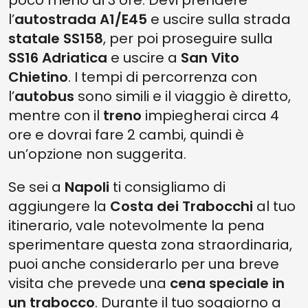
poco meno di 3 ore. Devi prendere
l’
autostrada A1/E45
e uscire sulla strada
statale SS158
, per poi proseguire sulla
SS16 Adriatica
e uscire a
San Vito
Chietino
. I tempi di percorrenza con
l’
autobus
sono simili e il viaggio è diretto,
mentre con il
treno
impiegherai circa 4
ore e dovrai fare 2 cambi, quindi è
un’opzione non suggerita.
Se sei a
Napoli
ti consigliamo di
aggiungere la
Costa dei Trabocchi
al tuo
itinerario, vale notevolmente la pena
sperimentare questa zona straordinaria,
puoi anche considerarlo per una breve
visita che prevede una
cena speciale
in
un trabocco
. Durante il tuo soggiorno a