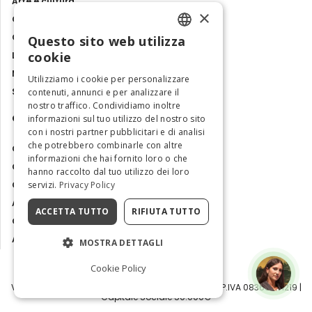
Arte e cultura
×
Cibo e sapori
Cosa fare in Italia
Questo sito web utilizza
ENGLISH
cookie
Luoghi e Itinerari
Mostre, eventi e spettacoli
ITALIAN
Utilizziamo i cookie per personalizzare
Storie e tradizioni
contenuti, annunci e per analizzare il
nostro traffico. Condividiamo inoltre
Contatti
informazioni sul tuo utilizzo del nostro sito
con i nostri partner pubblicitari e di analisi
che potrebbero combinarle con altre
Chi siamo
informazioni che hai fornito loro o che
Collabora con noi
hanno raccolto dal tuo utilizzo dei loro
Contatti
servizi.
Privacy Policy
Ambasciatrice dell'Eccellenza
ACCETTA TUTTO
RIFIUTA TUTTO
Osservatorio Turismo
Area Riservata
MOSTRA DETTAGLI
Cookie Policy
Visit Italy Srl | Via Filippo Argelati, 10, 20143 Milano | P.IVA 08368951219 |
Capitale Sociale 50.000€