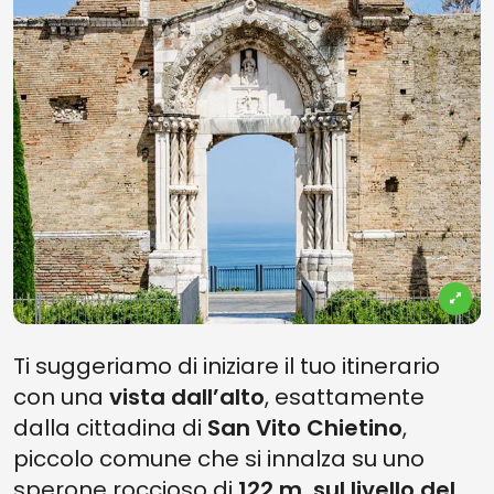
Ti suggeriamo di iniziare il tuo itinerario
con una
vista dall’alto
, esattamente
dalla cittadina di
San Vito Chietino
,
piccolo comune che si innalza su uno
sperone roccioso di
122 m. sul livello del