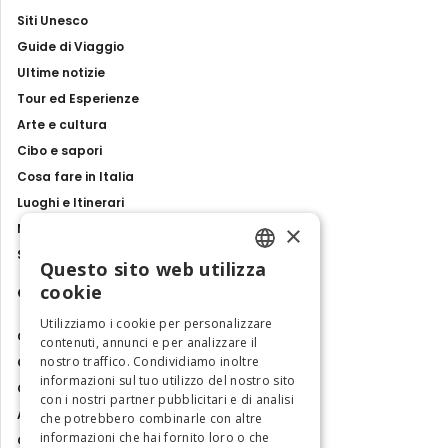
Siti Unesco
Guide di Viaggio
Ultime notizie
Tour ed Esperienze
Arte e cultura
Cibo e sapori
Cosa fare in Italia
Luoghi e Itinerari
×
Mostre, eventi e spettacoli
Storie e tradizioni
Questo sito web utilizza
ENGLISH
cookie
Contatti
ITALIAN
Utilizziamo i cookie per personalizzare
Chi siamo
contenuti, annunci e per analizzare il
nostro traffico. Condividiamo inoltre
Collabora con noi
informazioni sul tuo utilizzo del nostro sito
Contatti
con i nostri partner pubblicitari e di analisi
Ambasciatrice dell'Eccellenza
che potrebbero combinarle con altre
informazioni che hai fornito loro o che
Osservatorio Turismo