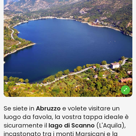
Se siete in
Abruzzo
e volete visitare un
luogo da favola, la vostra tappa ideale è
sicuramente il
lago di
Scanno
(L'Aquila),
incastonato tra i monti Marsicani e la