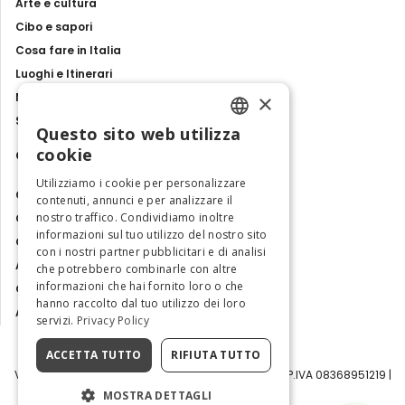
Arte e cultura
Cibo e sapori
Cosa fare in Italia
Luoghi e Itinerari
×
Mostre, eventi e spettacoli
Storie e tradizioni
Questo sito web utilizza
ENGLISH
cookie
Contatti
ITALIAN
Utilizziamo i cookie per personalizzare
Chi siamo
contenuti, annunci e per analizzare il
nostro traffico. Condividiamo inoltre
Collabora con noi
informazioni sul tuo utilizzo del nostro sito
Contatti
con i nostri partner pubblicitari e di analisi
Ambasciatrice dell'Eccellenza
che potrebbero combinarle con altre
informazioni che hai fornito loro o che
Osservatorio Turismo
hanno raccolto dal tuo utilizzo dei loro
Area Riservata
servizi.
Privacy Policy
ACCETTA TUTTO
RIFIUTA TUTTO
Visit Italy Srl | Via Filippo Argelati, 10, 20143 Milano | P.IVA 08368951219 |
Capitale Sociale 50.000€
MOSTRA DETTAGLI