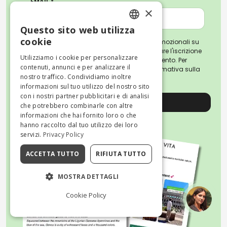
EMAIL *
×
Questo sito web utilizza
ENGLISH
cookie
Iscrivendoti, accetti di ricevere email promozionali su
attività e consigli di viaggio. Puoi annullare l'iscrizione
ITALIAN
Utilizziamo i cookie per personalizzare
o revocare il consenso in qualsiasi momento. Per
contenuti, annunci e per analizzare il
ulteriori informazioni, leggi la nostra
Informativa sulla
nostro traffico. Condividiamo inoltre
privacy
informazioni sul tuo utilizzo del nostro sito
con i nostri partner pubblicitari e di analisi
Registrati
che potrebbero combinarle con altre
informazioni che hai fornito loro o che
hanno raccolto dal tuo utilizzo dei loro
servizi.
Privacy Policy
ACCETTA TUTTO
RIFIUTA TUTTO
MOSTRA DETTAGLI
Cookie Policy