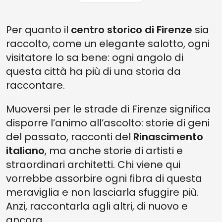
DUNQUE, CI SI PUÒ MUOVERE A FIRENZE SENZA AUTO?
Per quanto il
centro storico di Firenze
sia
BONUS: COME MUOVERSI A FIRENZE... IN BICI
raccolto, come un elegante salotto, ogni
visitatore lo sa bene: ogni angolo di
questa città ha più di una storia da
raccontare.
Muoversi per le strade di Firenze significa
disporre l’animo all’ascolto: storie di geni
del passato, racconti del
Rinascimento
italiano
, ma anche storie di artisti e
straordinari architetti. Chi viene qui
vorrebbe assorbire ogni fibra di questa
meraviglia e non lasciarla sfuggire più.
Anzi, raccontarla agli altri, di nuovo e
ancora.