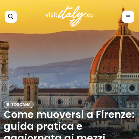
TOSCANA
Come muoversi a Firenze:
guida pratica e
aggiornata ai mezzi