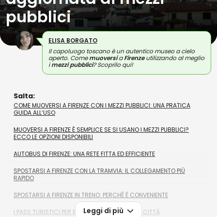
pubblici
ELISA BORGATO
Il capoluogo toscano è un autentico museo a cielo
aperto. Come
muoversi
a
Firenze
utilizzando al meglio
i
mezzi pubblici
? Scoprilo qui!
Salta:
COME MUOVERSI A FIRENZE CON I MEZZI PUBBLICI: UNA PRATICA
GUIDA ALL’USO
MUOVERSI A FIRENZE È SEMPLICE SE SI USANO I MEZZI PUBBLICI?
ECCO LE OPZIONI DISPONIBILI
AUTOBUS DI FIRENZE: UNA RETE FITTA ED EFFICIENTE
SPOSTARSI A FIRENZE CON LA TRAMVIA: IL COLLEGAMENTO PIÙ
RAPIDO
SPOSTARSI A FIRENZE IN TRENO: PERCHÉ È CONVENIENTE
Leggi di più
I PASS TURISTICI PER ESPLORARE AL MEGLIO LA CITTÀ