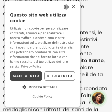
×
scultoree e pittoriche contenute
all'interno della struttura.
Questo sito web utilizza
ENGLISH
cookie
Gli effetti spaziali, l'illusione
ITALIAN
Utilizziamo i cookie per personalizzare
tridimensionale, i colori vivi ed intensi, le
contenuti, annunci e per analizzare il
nostro traffico. Condividiamo inoltre
esplosioni di luce sono i tratti distintivi
informazioni sul tuo utilizzo del nostro sito
dell'affresco, insieme alla potente
con i nostri partner pubblicitari e di analisi
simbologia presente nell'elemento
che potrebbero combinarle con altre
informazioni che hai fornito loro o che
centrale: la
colomba dello Spirito Santo
,
hanno raccolto dal tuo utilizzo dei loro
coronata da un'aureola triangolare
servizi.
Privacy Policy
(simbolo della Trinità, ma anche il delta
ACCETTA TUTTO
RIFIUTA TUTTO
della nascita cosmica e la luce
nell'iconografia massonica) e circondata
MOSTRA DETTAGLI
dagli angeli. Tra una finestra e l'altra
Cookie Policy
colpiscono l'occhio di chi guarda i sei
medaglioni con i ritratti dei santi della