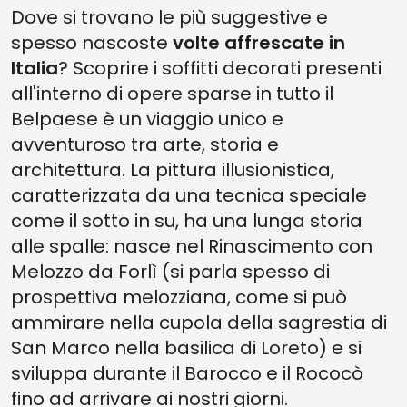
Dove si trovano le più suggestive e
3. SALA CLEMENTINA, CITTÀ DEL VATICANO
spesso nascoste
volte affrescate in
2. PANTHEON, ROMA
Italia
? Scoprire i soffitti decorati presenti
1. PALAZZO FARNESE, ROMA
all'interno di opere sparse in tutto il
Belpaese è un viaggio unico e
avventuroso tra arte, storia e
architettura. La pittura illusionistica,
caratterizzata da una tecnica speciale
come il sotto in su, ha una lunga storia
alle spalle: nasce nel Rinascimento con
Melozzo da Forlì (si parla spesso di
prospettiva melozziana, come si può
ammirare nella cupola della sagrestia di
San Marco nella basilica di Loreto) e si
sviluppa durante il Barocco e il Rococò
fino ad arrivare ai nostri giorni.