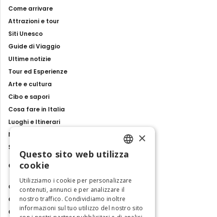
Come arrivare
Attrazioni e tour
Siti Unesco
Guide di Viaggio
Ultime notizie
Tour ed Esperienze
Arte e cultura
Cibo e sapori
Cosa fare in Italia
Luoghi e Itinerari
×
Mostre, eventi e spettacoli
Storie e tradizioni
Questo sito web utilizza
ENGLISH
cookie
Contatti
ITALIAN
Utilizziamo i cookie per personalizzare
Chi siamo
contenuti, annunci e per analizzare il
nostro traffico. Condividiamo inoltre
Collabora con noi
informazioni sul tuo utilizzo del nostro sito
Contatti