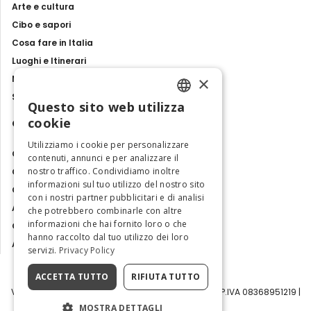
Arte e cultura
Cibo e sapori
Cosa fare in Italia
Luoghi e Itinerari
×
Mostre, eventi e spettacoli
Storie e tradizioni
Questo sito web utilizza
ENGLISH
cookie
Contatti
ITALIAN
Utilizziamo i cookie per personalizzare
Chi siamo
contenuti, annunci e per analizzare il
nostro traffico. Condividiamo inoltre
Collabora con noi
informazioni sul tuo utilizzo del nostro sito
Contatti
con i nostri partner pubblicitari e di analisi
Ambasciatrice dell'Eccellenza
che potrebbero combinarle con altre
informazioni che hai fornito loro o che
Osservatorio Turismo
hanno raccolto dal tuo utilizzo dei loro
Area Riservata
servizi.
Privacy Policy
ACCETTA TUTTO
RIFIUTA TUTTO
Visit Italy Srl | Via Filippo Argelati, 10, 20143 Milano | P.IVA 08368951219 |
Capitale Sociale 50.000€
MOSTRA DETTAGLI