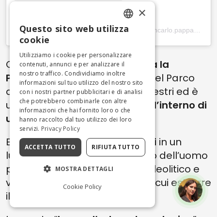
×
Questo sito web utilizza
A post shared by Giancarlo Pappagallo (@giancarlo.pappagallo)
ENGLISH
cookie
ITALIAN
Utilizziamo i cookie per personalizzare
Come definire il
Parco Scultura la
contenuti, annunci e per analizzare il
nostro traffico. Condividiamo inoltre
Palomba
? Si trova all’interno del Parco
informazioni sul tuo utilizzo del nostro sito
archeologico delle Chiese rupestri ed è
con i nostri partner pubblicitari e di analisi
che potrebbero combinarle con altre
una
mostra d’arte ricavata all’interno di
informazioni che hai fornito loro o che
una cava tufacea
.
hanno raccolto dal tuo utilizzo dei loro
servizi.
Privacy Policy
Essa si allarga per ben
6 ettari
in un
ACCETTA TUTTO
RIFIUTA TUTTO
luogo che ha visto il passaggio dell’uomo
per millenni. Dapprima sito paleolitico e
MOSTRA DETTAGLI
villaggio neolitico, poi cava da cui estrarre
Cookie Policy
il tufo.