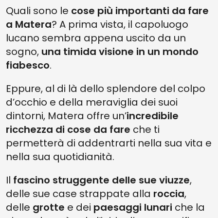
4. LA VISITA DI UN BENE CUSTODITO DAL FAI NEL CUORE DI MATERA
Quali sono le
cose più importanti da fare
3. UNO SGUARDO AL CASTELLO TRAMONTANO
a Matera
? A prima vista, il capoluogo
lucano sembra appena uscito da un
2. IL MUSEO CHE CELEBRA IL 2 LUGLIO A MATERA
sogno,
una timida visione in un mondo
1. LA VISITA ALLA MOSTRA D’ARTE ALL’INTERNO DI UNA CAVA DI TUFO
fiabesco
.
QUALI ALTRE COSE VORRESTI FARE NEL CORSO DI UN VIAGGIO A
MATERA?
Eppure, al di là dello splendore del colpo
d’occhio e della meraviglia dei suoi
dintorni, Matera offre un’
incredibile
ricchezza di cose da fare
che ti
permetterà di addentrarti nella sua vita e
nella sua quotidianità.
Il
fascino struggente delle sue viuzze
,
delle sue case strappate alla
roccia
,
delle
grotte
e dei
paesaggi lunari
che la