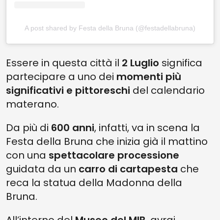
A post shared by Festa della Bruna (@festadellabruna)
Essere in questa città il
2 Luglio
significa
partecipare a uno dei
momenti più
significativi e pittoreschi
del calendario
materano.
Da più di
600 anni
, infatti, va in scena la
Festa della Bruna che inizia già il mattino
con una
spettacolare processione
guidata da un
carro di cartapesta
che
reca la statua della
Madonna della
Bruna.
All’interno del
Museo del MIB
, avrai