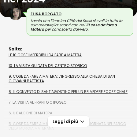
ELISA BORGATO
Lascia che l’iconica Città dei Sassi si sveli in tutta la
sua meraviglia: scopri con noi
10 cose da fare a
Matera
per conoscerla davvero.
Salta:
LE 10 COSE IMPERDIBILI DA FARE A MATERA
10. LA VISITA GUIDATA DEL CENTRO STORICO
9. COSE DA FARE A MATERA: L’INGRESSO ALLA CHIESA DI SAN
GIOVANNI BATTISTA
8. IL CONVENTO DI SANT'AGOSTINO PER UN BELVEDERE ECCEZIONALE
7. LA VISITA AL FRANTOIO IPOGEO
6. IL BALCONE DI MATERA
Leggi di più
5. COSE DA FARE A MATERA E DINTORNI: UNA GIORNATA NEL PARCO
DELLA MURGIA MATERANA